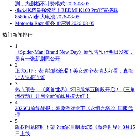
测，为删档不计费模式
2026-08-05
挑战4K档最强续航！REDMI K100 Pro官宣搭载
8580mAh超大电池
2026-08-05
Motorola Razr 折叠屏评测
2026-08-05
热门新闻排行
1
《Spider-Man: Brand New Day》新预告预计明日发布，
另有一张新剧照公开
2
正惊GIF：表情如此羞涩！美女这个表情太好看，直接
让人遐想连篇
3
热点预告：《魔兽世界》怀旧服第五阶段开启！《三角
洲行动》开启全新宝藏月摸大红！
4
2026CJ前线战报：盛趣游戏拿下《永恒之塔2》国服代
理
5
版权问题随时下架？玩家自制虚幻5《魔兽世界》8月15
日上线