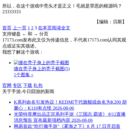
所以，在这个游戏中秃头才是正义！毛就是罪恶的根源吗？
23333333
【编辑：贝斯】
首页
上一页
1
2
3
在本页阅读全文
支持键盘 ← 和 → 分页
17173.com发布此文仅为传递信息，不代表17173.com认同其观
点或证实其描述。
我想了解这个游戏：
缠在秃子身上的秃子截图
(5)
1个图集 »
官网
专区
下载
礼包
关于
手游,今日囧游
的新闻
K系列命名引发热议！REDMI下代旗舰或命名为K200 胡
馨心：K110有点怪
2026-08-06
光荣特库摩出品正宗系列手游《三国志 霸道》 8/12直播
消息预告 宣布最新强档内容
2026-08-06
网易首款“吃打撤手游”《雾海之下》8 月 17 日开启首