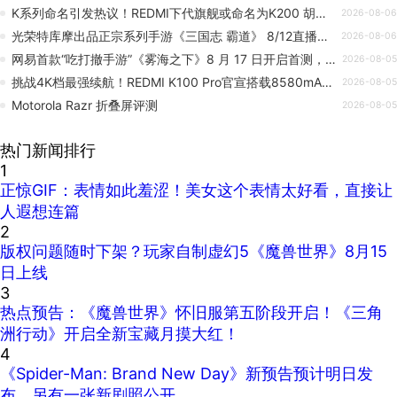
K系列命名引发热议！REDMI下代旗舰或命名为K200 胡馨心：K110有点怪
2026-08-06
光荣特库摩出品正宗系列手游《三国志 霸道》 8/12直播消息预告 宣布最新强档内容
2026-08-06
网易首款“吃打撤手游”《雾海之下》8 月 17 日开启首测，为删档不计费模式
2026-08-05
挑战4K档最强续航！REDMI K100 Pro官宣搭载8580mAh超大电池
2026-08-05
Motorola Razr 折叠屏评测
2026-08-05
热门新闻排行
1
正惊GIF：表情如此羞涩！美女这个表情太好看，直接让
人遐想连篇
2
版权问题随时下架？玩家自制虚幻5《魔兽世界》8月15
日上线
3
热点预告：《魔兽世界》怀旧服第五阶段开启！《三角
洲行动》开启全新宝藏月摸大红！
4
《Spider-Man: Brand New Day》新预告预计明日发
布，另有一张新剧照公开