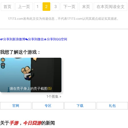
首页
上一页
1
2
3
下一页
末页
在本页阅读全文
17173.com发布此文仅为传递信息，不代表17173.com认同其观点或证实其描述。
分享到新浪微博
分享到微信
分享到QQ空间
t
w
z
我想了解这个游戏：
缠在秃子身上的秃子截图
(5)
1个图集 »
官网
专区
下载
礼包
关于
手游
，
今日囧游
的新闻