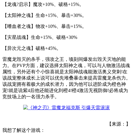
【龙魂?启示】魔攻+10%、破格+15%。
【太阳神之魂】生命+15%、暴击+30%。
【嗜血者之魂】物攻+10%、暴击+15%。
【灾星战魂】生命+15%、破格+30%
【异次元之魂】破格+45%。
雷魔龙毁灭的杀手，强攻之王，顷刻间爆发出毁天灭地的能
力。在PVP方面，建议选择太阳神之魂，可以与人物激活战魂
属性，另外还有个小惊喜就是太阳神战魂能激活奥义突刺!在
该战宠整体成长上说可以优先堆叠暴击来提高雷魔龙杀伤力。
该战宠拥有着极大的成长潜力，因为他可以进阶成为橙色神
宠!就是说紫4后他还能进化到橙4!橙4激活无视防御!必将成为
竞技场上的一名强力杀手。
【来源：】
我想了解这个游戏：