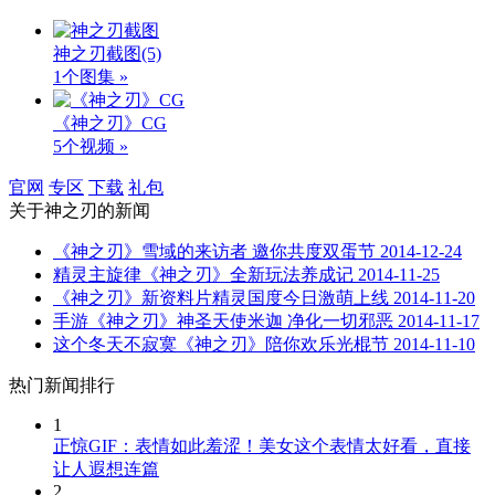
神之刃截图
(5)
1个图集 »
《神之刃》CG
5个视频 »
官网
专区
下载
礼包
关于
神之刃
的新闻
《神之刃》雪域的来访者 邀你共度双蛋节
2014-12-24
精灵主旋律《神之刃》全新玩法养成记
2014-11-25
《神之刃》新资料片精灵国度今日激萌上线
2014-11-20
手游《神之刃》神圣天使米迦 净化一切邪恶
2014-11-17
这个冬天不寂寞《神之刃》陪你欢乐光棍节
2014-11-10
热门新闻排行
1
正惊GIF：表情如此羞涩！美女这个表情太好看，直接
让人遐想连篇
2