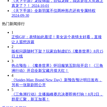
《天下手游》龙纹饰面，目似龙瞳，我这是在大荒遇上
真龙了？！
2024-10-01
《天下手游》全新羽翼不仅两种形态还有专属特权
2024-09-30
热门新闻排行
1
正惊GIF：表情如此羞涩！美女这个表情太好看，直接
让人遐想连篇
2
版权问题随时下架？玩家自制虚幻5《魔兽世界》8月15
日上线
3
热点预告：《魔兽世界》怀旧服第五阶段开启！《三角
洲行动》开启全新宝藏月摸大红！
4
《Spider-Man: Brand New Day》新预告预计明日发布，
另有一张新剧照公开
5
《三角洲行动》主播巅峰赛总决赛即将打响！8月2日，
群星汇聚，新王加冕！