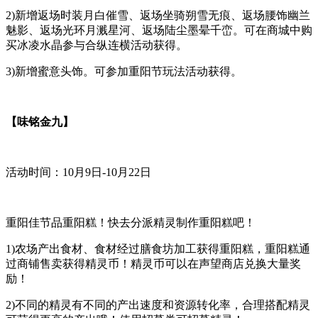
2)新增返场时装月白催雪、返场坐骑朔雪无痕、返场腰饰幽兰
魅影、返场光环月溅星河、返场陆尘墨晕千峦。可在商城中购
买冰凌水晶参与合纵连横活动获得。
3)新增蜜意头饰。可参加重阳节玩法活动获得。
【味铭金九】
活动时间：10月9日-10月22日
重阳佳节品重阳糕！快去分派精灵制作重阳糕吧！
1)农场产出食材、食材经过膳食坊加工获得重阳糕，重阳糕通
过商铺售卖获得精灵币！精灵币可以在声望商店兑换大量奖
励！
2)不同的精灵有不同的产出速度和资源转化率，合理搭配精灵