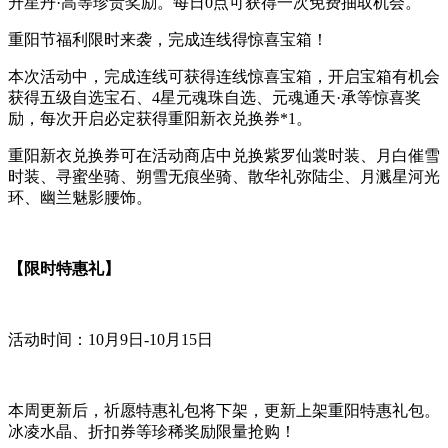
升星丹·高等珍贵奖励。每日0点可获得一次免费抽取机会。
重阳节福利限时来袭，完成连线得惊喜宝箱！
本次活动中，完成连线可获得连线惊喜宝箱，开启宝箱有机会
获得五级自选宝石、4星元魂珠自选、元魂通天·承等惊喜奖
励，每次开启必定获得重阳新衣兑换券*1。
重阳新衣兑换券可在活动商店中兑换紫罗仙裳时装、月白催雪
时装、寻蜜坐骑、朔雪无痕坐骑、散华礼弥陆尘、月溅星河光
环、幽兰魅影腰饰。
【限时特惠礼】
活动时间：10月9日-10月15日
本周更新后，祈愿特惠礼包将下架，更新上架重阳特惠礼包。
冰凌水晶、折扣券等珍稀奖励限量抢购！