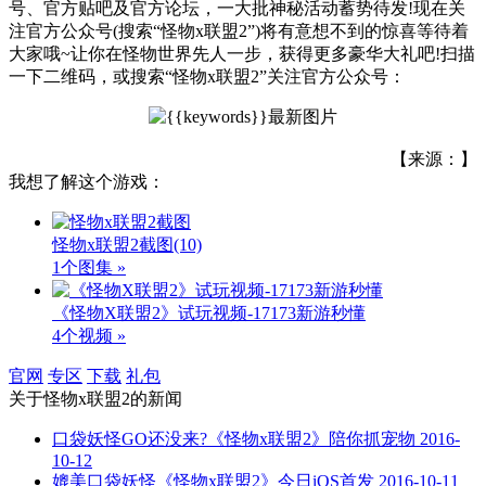
号、官方贴吧及官方论坛，一大批神秘活动蓄势待发!现在关
注官方公众号(搜索“怪物x联盟2”)将有意想不到的惊喜等待着
大家哦~让你在怪物世界先人一步，获得更多豪华大礼吧!扫描
一下二维码，或搜索“怪物x联盟2”关注官方公众号：
【来源：】
我想了解这个游戏：
怪物x联盟2截图
(10)
1个图集 »
《怪物X联盟2》试玩视频-17173新游秒懂
4个视频 »
官网
专区
下载
礼包
关于
怪物x联盟2
的新闻
口袋妖怪GO还没来?《怪物x联盟2》陪你抓宠物
2016-
10-12
媲美口袋妖怪《怪物x联盟2》今日iOS首发
2016-10-11