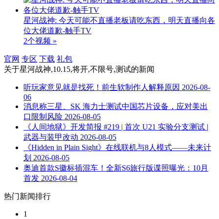
星河战神: 今天可能不直播老板请吃东西，明天直播向各
位大佬道歉-触手TV
2个视频 »
官网
专区
下载
礼包
关于
星河战神,10.15,将开,不限号,测试
的新闻
听玩家意见就是找死！前生软制作人解释原因
2026-08-
06
消息称三星、SK 海力士测试中国芯片设备，应对美出
口限制风险
2026-08-05
《人间地狱》开发简报 #219 | 首次 U21 实验分支测试 |
武器与装甲改动
2026-08-05
《Hidden in Plain Sight》在线联机与8人模式——未来计
划
2026-08-05
奥迪首款S徽标插混车！全新S6旅行版谍照曝光：10月
首发
2026-08-04
热门新闻排行
1