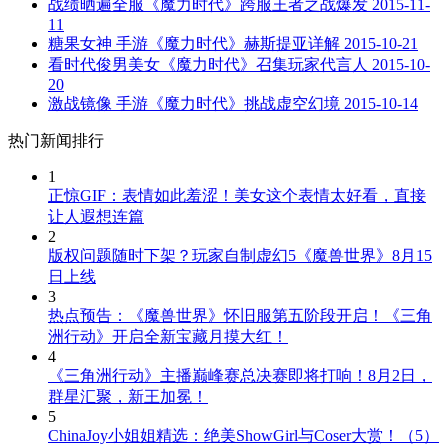
战绩晒遍全服《魔力时代》跨服王者之战爆发
2015-11-
11
糖果女神 手游《魔力时代》赫斯提亚详解
2015-10-21
看时代俊男美女《魔力时代》召集玩家代言人
2015-10-
20
激战镜像 手游《魔力时代》挑战虚空幻境
2015-10-14
热门新闻排行
1
正惊GIF：表情如此羞涩！美女这个表情太好看，直接
让人遐想连篇
2
版权问题随时下架？玩家自制虚幻5《魔兽世界》8月15
日上线
3
热点预告：《魔兽世界》怀旧服第五阶段开启！《三角
洲行动》开启全新宝藏月摸大红！
4
《三角洲行动》主播巅峰赛总决赛即将打响！8月2日，
群星汇聚，新王加冕！
5
ChinaJoy小姐姐精选：绝美ShowGirl与Coser大赏！（5）