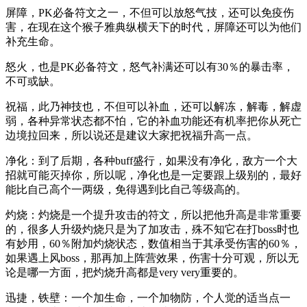
屏障，PK必备符文之一，不但可以放怒气技，还可以免疫伤
害，在现在这个猴子雅典纵横天下的时代，屏障还可以为他们
补充生命。
怒火，也是PK必备符文，怒气补满还可以有30％的暴击率，
不可或缺。
祝福，此乃神技也，不但可以补血，还可以解冻，解毒，解虚
弱，各种异常状态都不怕，它的补血功能还有机率把你从死亡
边境拉回来，所以说还是建议大家把祝福升高一点。
净化：到了后期，各种buff盛行，如果没有净化，敌方一个大
招就可能灭掉你，所以呢，净化也是一定要跟上级别的，最好
能比自己高个一两级，免得遇到比自己等级高的。
灼烧：灼烧是一个提升攻击的符文，所以把他升高是非常重要
的，很多人升级灼烧只是为了加攻击，殊不知它在打boss时也
有妙用，60％附加灼烧状态，数值相当于其承受伤害的60％，
如果遇上风boss，那再加上阵营效果，伤害十分可观，所以无
论是哪一方面，把灼烧升高都是very very重要的。
迅捷，铁壁：一个加生命，一个加物防，个人觉的适当点一