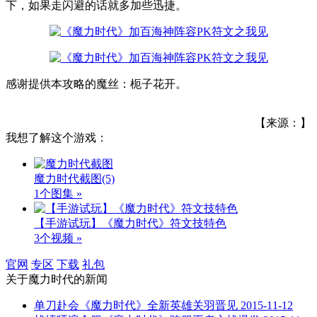
下，如果走闪避的话就多加些迅捷。
感谢提供本攻略的魔丝：枙子花开。
【来源：】
我想了解这个游戏：
魔力时代截图
(5)
1个图集 »
【手游试玩】《魔力时代》符文技特色
3个视频 »
官网
专区
下载
礼包
关于
魔力时代
的新闻
单刀赴会《魔力时代》全新英雄关羽晋见
2015-11-12