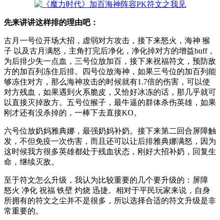
先来讲讲这样排的理由吧：
古月一号位开场大招，虚弱对方攻击，接下来怒火，海神 猴
子 以及古月满怒，主角打完后净化，净化掉对方的增益buff，
为后排少失一点血，三号位放加百，接下来祝福符文，预防敌
方的加百列冻住后排。四号位放海神，如果三号位的加百列能
够冻住对方，那么海神攻击的时候就有1.7倍的伤害，可以使
对方残血，如果遇到火系脆皮，又恰好冰冻的话，那几乎就可
以直接灭掉敌方。五号位猴子，最牛逼的群体杀伤英雄，如果
刚才还有没杀掉的，一棒下去直接KO。
六号位放奶妈雅典娜，最强奶妈补奶。接下来第二回合屏障触
发，不但免疫一次伤害，而且还可以让后排雅典娜满怒，因为
这时候我方很多英雄都处于残血状态，刚好大招补奶，回复生
命，继续灭敌。
至于符文怎么升级，我认为比较重要的几个要升级的：屏障
怒火 净化 祝福 铁壁 灼烧 迅捷。相对于平民玩家来说，自身
所拥有的符文之尘并不是很多，所以选择合适的符文升级是非
常重要的。