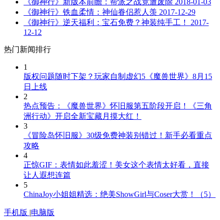
《御神行》新版本前瞻：帮派之战竟遭废除
2018-01-03
《御神行》铁血柔情：神仙眷侣惹人羡
2017-12-29
《御神行》逆天福利：宝石免费？神装纯手工！
2017-
12-12
热门新闻排行
1
版权问题随时下架？玩家自制虚幻5《魔兽世界》8月15
日上线
2
热点预告：《魔兽世界》怀旧服第五阶段开启！《三角
洲行动》开启全新宝藏月摸大红！
3
《冒险岛怀旧服》30级免费神装别错过！新手必看重点
攻略
4
正惊GIF：表情如此羞涩！美女这个表情太好看，直接
让人遐想连篇
5
ChinaJoy小姐姐精选：绝美ShowGirl与Coser大赏！（5）
手机版
|
电脑版