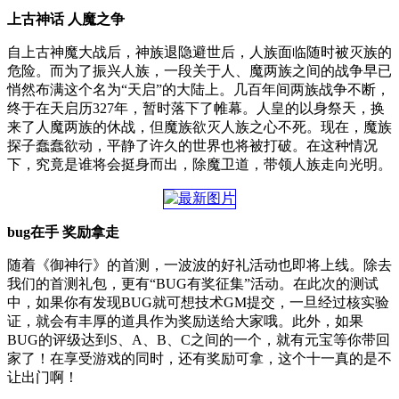
上古神话 人魔之争
自上古神魔大战后，神族退隐避世后，人族面临随时被灭族的
危险。而为了振兴人族，一段关于人、魔两族之间的战争早已
悄然布满这个名为“天启”的大陆上。几百年间两族战争不断，
终于在天启历327年，暂时落下了帷幕。人皇的以身祭天，换
来了人魔两族的休战，但魔族欲灭人族之心不死。现在，魔族
探子蠢蠢欲动，平静了许久的世界也将被打破。在这种情况
下，究竟是谁将会挺身而出，除魔卫道，带领人族走向光明。
bug在手 奖励拿走
随着《御神行》的首测，一波波的好礼活动也即将上线。除去
我们的首测礼包，更有“BUG有奖征集”活动。在此次的测试
中，如果你有发现BUG就可想技术GM提交，一旦经过核实验
证，就会有丰厚的道具作为奖励送给大家哦。此外，如果
BUG的评级达到S、A、B、C之间的一个，就有元宝等你带回
家了！在享受游戏的同时，还有奖励可拿，这个十一真的是不
让出门啊！