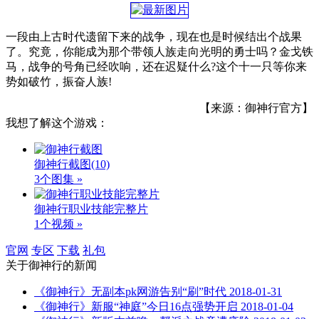
一段由上古时代遗留下来的战争，现在也是时候结出个战果
了。究竟，你能成为那个带领人族走向光明的勇士吗？金戈铁
马，战争的号角已经吹响，还在迟疑什么?这个十一只等你来
势如破竹，振奋人族!
【来源：御神行官方】
我想了解这个游戏：
御神行截图
(10)
3个图集 »
御神行职业技能完整片
1个视频 »
官网
专区
下载
礼包
关于
御神行
的新闻
《御神行》无副本pk网游告别“刷”时代
2018-01-31
《御神行》新服“神庭”今日16点强势开启
2018-01-04