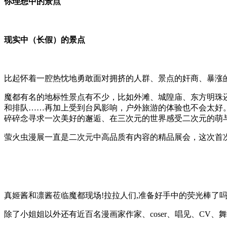
你理想中的景点
现实中（长假）的景点
比起怀着一腔热忱地勇敢面对拥挤的人群、景点的奸商、暴涨
魔都有名的地标性景点有不少，比如外滩、城隍庙、东方明珠
和排队……再加上受到台风影响，户外旅游的体验也不会太好
碎碎念寻求一次美好的邂逅、在三次元的世界感受二次元的萌
萤火虫漫展一直是二次元中高品质有内容的精品展会，这次首
真姬酱和凛酱莅临魔都现场!拉拉人们,准备好手中的荧光棒了
除了小姐姐以外还有近百名漫画家作家、coser、唱见、CV、