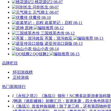
桃花源记2
08-07
问剑长生
08-07
元气骑士
08-07
伏魔传
08-10
盗墓笔记：启程
08-11
原神
08-12
三国戏英杰传
08-12
苍翼：混沌效应
08-13
诺亚传说口袋版
08-13
仙山小农
08-14
QQ炫舞2
08-15
品牌栏目
怀旧游戏榜
正经游戏
热门新闻排行
1
《永恒之塔2》《激战3》领衔！NC携多款新游参加科隆
2
网易《诡影藏锋》前瞻汇总：首测来袭，四大角色阵容
3
《激战3》首发种族揭晓！除了老三样，还有第四物种