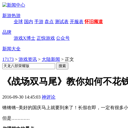
新游热游
全球
国内
手游
盘点
测试表
开服表
怀旧频道
品牌
游戏X博士
正惊游戏
公众号
新闻大全
17173
>
游戏资讯
>
大陆新闻
>
正文
《战场双马尾》教你如何不花
2016-09-30 14:45:03
神评论
锵锵锵~美好的国庆马上就要到来了！长假在即，一定有很多
但是…………