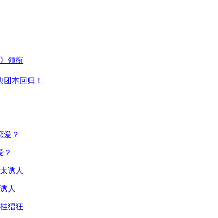
主》领衔
典团本回归！
爱？
诱人