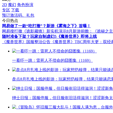
2D
魔幻
角色扮演
专区
下载
预订激活码、礼包
今日热点
网易做了一款“吃打撤”？新游《雾海之下》首曝！
网易搜打撤《诡影藏锋》新实机演示
8月新游前瞻：《诡秘之
随时准备下架？玩家自制虚幻5《魔兽世界》即将上线
《魔兽世界》国服整治公告
《魔兽世界》TBC周年大更：双经
一看吓一跳：雷死人不偿命的囧图集（1169）
盘点8月扎堆上线的影游：玩家想扔核弹，结果只能谈恋
绅士日报：国服停服，但日服依旧活得滋润！涩涩新角太