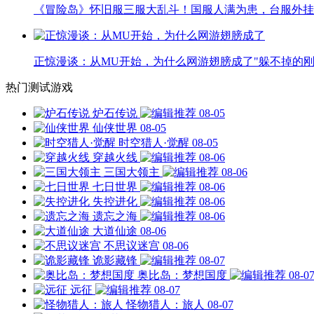
《冒险岛》怀旧服三服大乱斗！国服人满为患，台服外挂
正惊漫谈：从MU开始，为什么网游翅膀成了"躲不掉的刚
热门测试游戏
炉石传说
08-05
仙侠世界
08-05
时空猎人·觉醒
08-05
穿越火线
08-06
三国大领主
08-06
七日世界
08-06
失控进化
08-06
遗忘之海
08-06
大道仙途
08-06
不思议迷宫
08-06
诡影藏锋
08-07
奥比岛：梦想国度
08-0
远征
08-07
怪物猎人：旅人
08-07