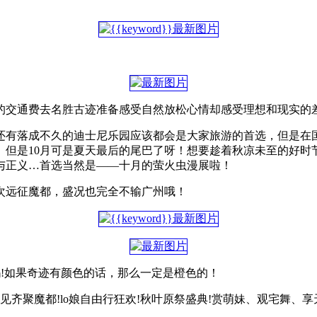
的交通费去名胜古迹准备感受自然放松心情却感受理想和现实的
还有落成不久的迪士尼乐园应该都会是大家旅游的首选，但是在
。但是10月可是夏天最后的尾巴了呀！想要趁着秋凉未至的好时
与正义…首选当然是——十月的萤火虫漫展啦！
次远征魔都，盛况也完全不输广州哦！
吗!如果奇迹有颜色的话，那么一定是橙色的！
舞见齐聚魔都!lo娘自由行狂欢!秋叶原祭盛典!赏萌妹、观宅舞、