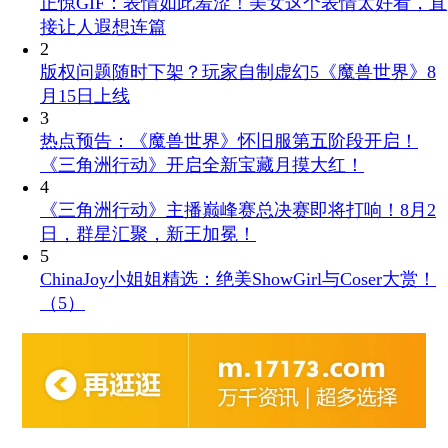
正惊GIF：表情如此羞涩！美女这个表情太好看，直
接让人遐想连篇
2
版权问题随时下架？玩家自制虚幻5《魔兽世界》8
月15日上线
3
热点预告：《魔兽世界》怀旧服第五阶段开启！
《三角洲行动》开启全新宝藏月摸大红！
4
《三角洲行动》主播巅峰赛总决赛即将打响！8月2
日，群星汇聚，新王加冕！
5
ChinaJoy小姐姐精选：绝美ShowGirl与Coser大赏！
（5）