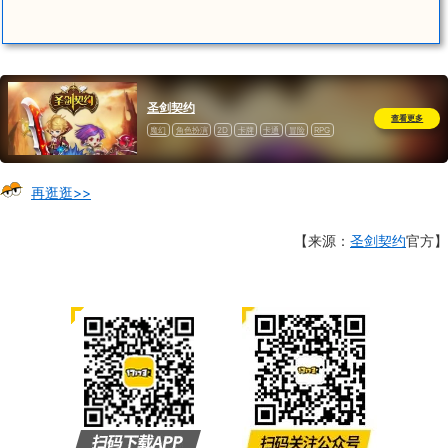
圣剑契约
查看更多
魔幻
角色扮演
2D
卡牌
卡通
冒险
RPG
MOBA
道具收费
再逛逛>>
【来源：
圣剑契约
官方】