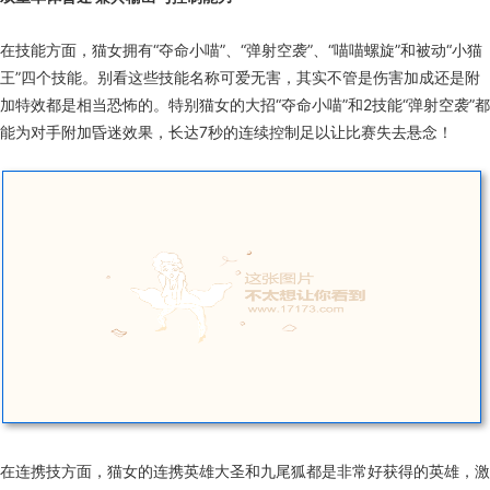
在技能方面，猫女拥有“夺命小喵”、“弹射空袭”、“喵喵螺旋”和被动“小猫
王”四个技能。别看这些技能名称可爱无害，其实不管是伤害加成还是附
加特效都是相当恐怖的。特别猫女的大招“夺命小喵”和2技能“弹射空袭”都
能为对手附加昏迷效果，长达7秒的连续控制足以让比赛失去悬念！
在连携技方面，猫女的连携英雄大圣和九尾狐都是非常好获得的英雄，激