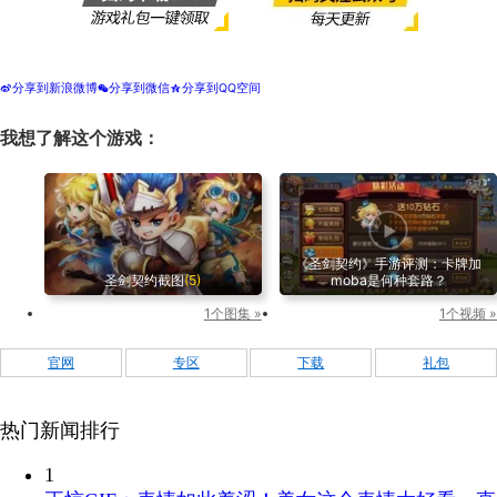
分享到新浪微博
分享到微信
分享到QQ空间
t
w
z
我想了解这个游戏：
《圣剑契约》手游评测：卡牌加
圣剑契约截图
(5)
moba是何种套路？
1个图集 »
1个视频 »
官网
专区
下载
礼包
热门新闻排行
1