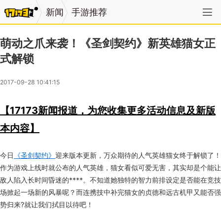
新闻
手游推荐
萌动之爪来袭！《圣剑契约》新英雄猫女正
式解锁
2017-09-28 10:41:15
【17173新闻报道，为您收集更多活动信息及新版
本内容】
今日
《圣剑契约》
迎来版本更新，万众期待的人气英雄猫女终于解锁了！
作为游戏上线时就公布的人气英雄，猫女看似可爱无害，其实却是个能让
敌人陷入长时间昏迷的****。不知道她独特的智力前排设定是否能在竞技
场掀起一场新的风暴呢？而连携技中补完猫女的贞德和远古机甲又能否强
势归来?就让我们拭目以待吧！