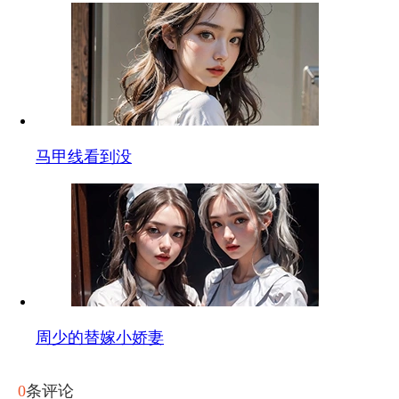
马甲线看到没
周少的替嫁小娇妻
0
条评论