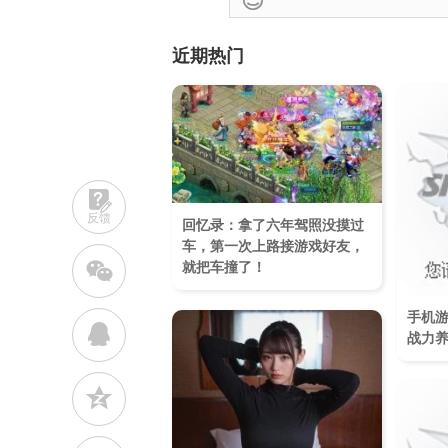
近期热门
反馈
回忆录：拿了六年驾照没摸过
车，第一次上路接游戏好友，
w
就把车撞了！
手机
q
战力
z