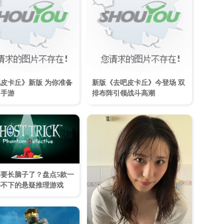
皮卡丘》新版 为你准备
新版《去吧皮卡丘》今登场 双
旧手游
排布阵引领战斗高潮
要长脑子了？盘点5款一
停不下的悬疑推理游戏