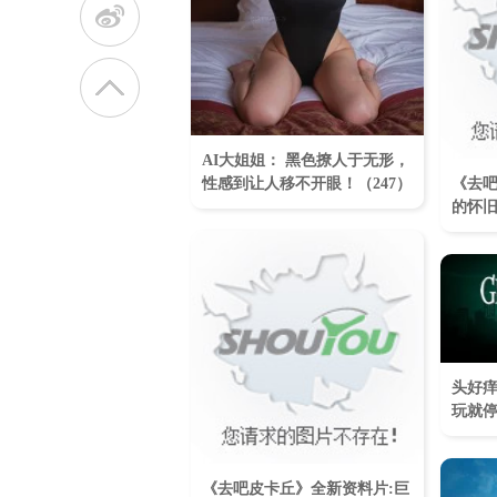
t
AI大姐姐： 黑色撩人于无形，
性感到让人移不开眼！​（247）
《去吧
的怀
头好痒
玩就
《去吧皮卡丘》全新资料片:巨