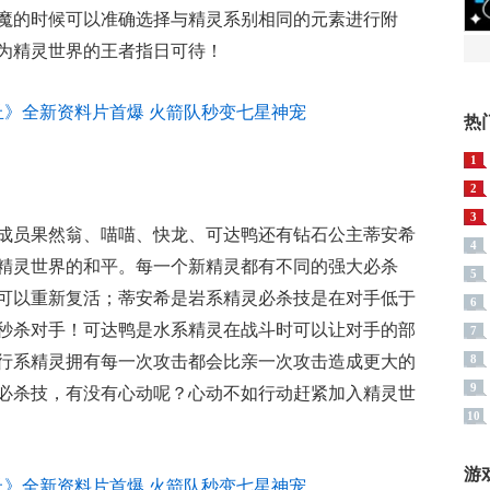
魔的时候可以准确选择与精灵系别相同的元素进行附
为精灵世界的王者指日可待！
热
1
2
3
成员果然翁、喵喵、快龙、可达鸭还有钻石公主蒂安希
4
精灵世界的和平。每一个新精灵都有不同的强大必杀
5
可以重新复活；蒂安希是岩系精灵必杀技是在对手低于
6
秒杀对手！可达鸭是水系精灵在战斗时可以让对手的部
7
行系精灵拥有每一次攻击都会比亲一次攻击造成更大的
8
9
必杀技，有没有心动呢？心动不如行动赶紧加入精灵世
10
游