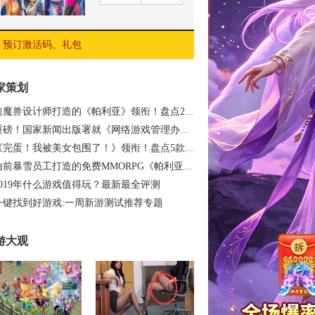
预订激活码、礼包
家策划
前魔兽设计师打造的《帕利亚》领衔！盘点20…
重磅！国家新闻出版署就《网络游戏管理办法…
《完蛋！我被美女包围了！》领衔！盘点5款…
由前暴雪员工打造的免费MMORPG《帕利亚》如…
2019年什么游戏值得玩？最新最全评测
一键找到好游戏:一周新游测试推荐专题
游大观