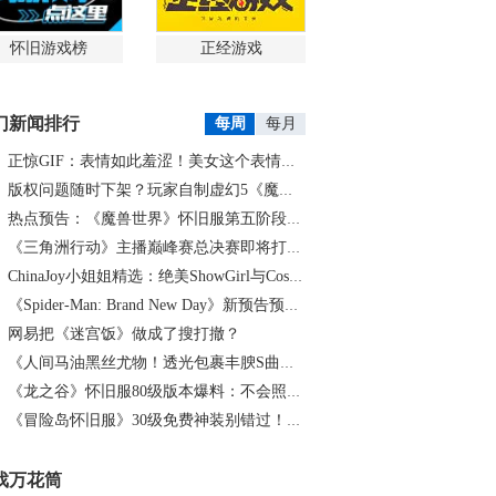
怀旧游戏榜
正经游戏
门新闻排行
每周
每月
正惊GIF：表情如此羞涩！美女这个表情太好看，直接让人遐想连篇
版权问题随时下架？玩家自制虚幻5《魔兽世界》8月15日上线
热点预告：《魔兽世界》怀旧服第五阶段开启！《三角洲行动》开启全新宝藏月摸大红！
《三角洲行动》主播巅峰赛总决赛即将打响！8月2日，群星汇聚，新王加冕！
ChinaJoy小姐姐精选：绝美ShowGirl与Coser大赏！（5）
《Spider-Man: Brand New Day》新预告预计明日发布，另有一张新剧照公开
网易把《迷宫饭》做成了搜打撤？
《人间马油黑丝尤物！透光包裹丰腴S曲线腰臀比0.7！简杜Q弹蛮腰裹马油丝の致命诱惑》
《龙之谷》怀旧服80级版本爆料：不会照搬正式服，这次要玩点不一样的
《冒险岛怀旧服》30级免费神装别错过！新手必看重点攻略
戏万花筒