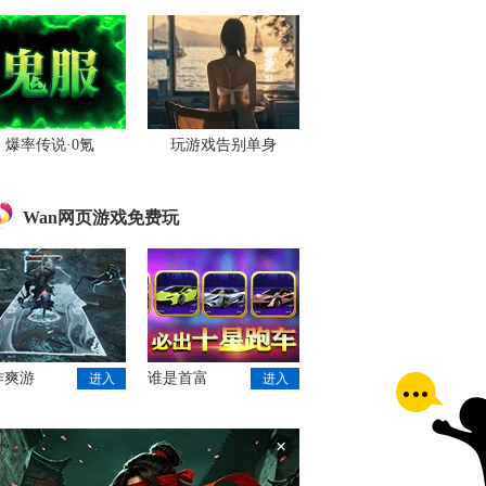
爆率传说·0氪
玩游戏告别单身
Wan网页游戏免费玩
作爽游
谁是首富
进入
进入
×