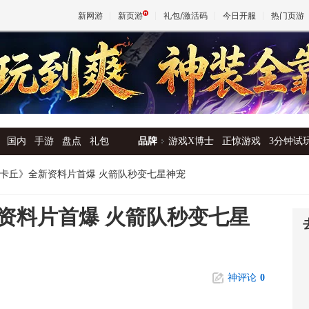
新网游
新页游
礼包/激活码
今日开服
热门页游
魔兽
天堂
国内
手游
盘点
礼包
品牌
游戏X博士
正惊游戏
3分钟试
王权与
卡丘》全新资料片首爆 火箭队秒变七星神宠
资料片首爆 火箭队秒变七星
神评论
0