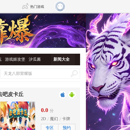
热门游戏
DNF
传奇4
剑网3旗舰版
新天龙八部
玩
游戏姬攻堡
汐瓜酱
新闻大全
自由
诛仙世界
新仙侠5
去吧皮卡丘
0.0
分
2D
魔幻
卡牌
专区
预约