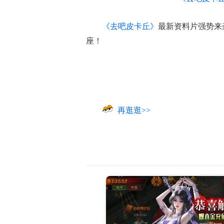
《去吧皮卡丘》
最新资料片强势来
座！
再逛逛>>