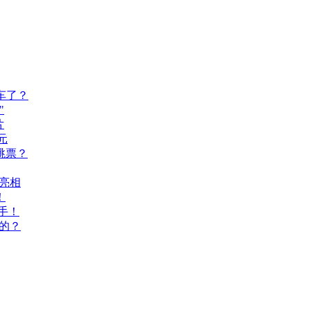
车了？
"
片
元
跳票？
A亮相
！
手！
的？