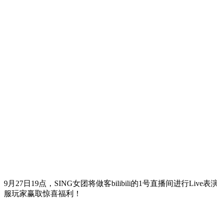
9月
27
日
19
点，
SING
女团将做客
bilibili
的
1
号直播间进行
Live
表
服玩家赢取惊喜福利！