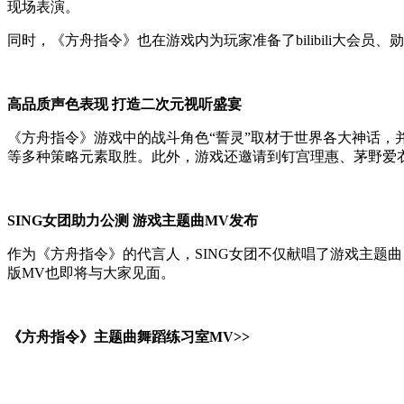
现场表演。
同时，《方舟指令》也在游戏内为玩家准备了
bilibili
大会员、勋
高品质声色表现 打造二次元视听盛宴
《方舟指令》游戏中的战斗角色“誓灵”取材于世界各大神话，
等多种策略元素取胜。此外，游戏还邀请到钉宫理惠、茅野爱
SING
女团助力公测 游戏主题曲
MV
发布
作为《方舟指令》的代言人，
SING
女团不仅献唱了游戏主题曲
版
MV
也即将与大家见面。
《方舟指令》主题曲舞蹈练习室MV>>