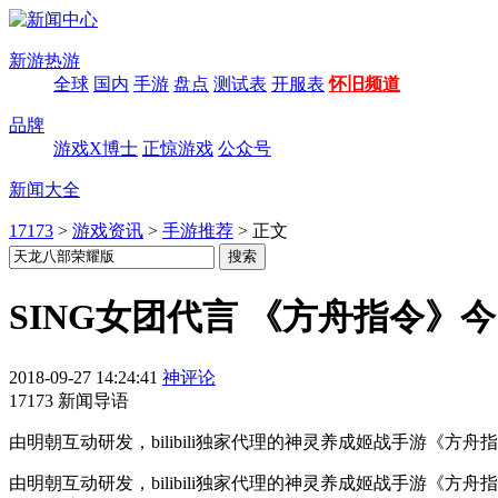
新游热游
全球
国内
手游
盘点
测试表
开服表
怀旧频道
品牌
游戏X博士
正惊游戏
公众号
新闻大全
17173
>
游戏资讯
>
手游推荐
>
正文
SING女团代言 《方舟指令》
2018-09-27 14:24:41
神评论
17173 新闻导语
由明朝互动研发，bilibili独家代理的神灵养成姬战手游《方
由明朝互动研发，
bilibili
独家代理的神灵养成姬战手游《方舟指