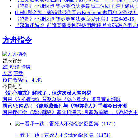
《鸣潮》小团快跑·锦标赛总决赛最后三位团子选手确认
ILE特别企划：蜥蜴君带你直击BitSummit瞩目独立游戏！
《鸣潮》小团快跑·锦标赛淘汰赛应援开启！
2026-05-16
《深海迷航2》前瞻直播兑换码使用教程 兑换码怎么用
20
方舟指令
暂未评分
2D
动漫
卡牌
专区
下载
预订激活码、礼包
今日热点
《剑心雕龙》解散了，但这次没人骂网易
网易《剑心雕龙》首测总结
《剑心雕龙》项目宣布解散
腾讯VS网易！《诡影藏锋》与《怪物猎人》手游今日开测
网易搜打撤《诡影藏锋》新实机演示
8月新游前瞻：《诡秘之
一看吓一跳：雷死人不偿命的囧图集（1171）