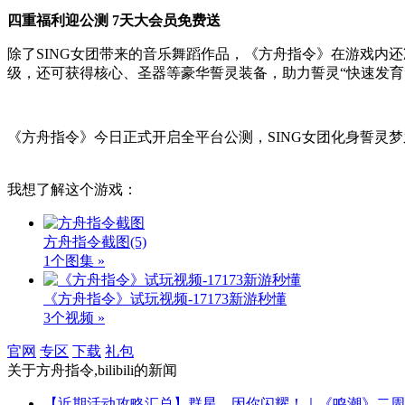
四重福利迎公测
7
天大会员免费送
除了
SING
女团带来的音乐舞蹈作品，《方舟指令》在游戏内还
级，还可获得核心、圣器等豪华誓灵装备，助力誓灵“快速发育
《方舟指令》今日正式开启全平台公测，
SING
女团化身誓灵梦
我想了解这个游戏：
方舟指令截图
(5)
1个图集 »
《方舟指令》试玩视频-17173新游秒懂
3个视频 »
官网
专区
下载
礼包
关于
方舟指令,bilibili
的新闻
【近期活动攻略汇总】群星，因你闪耀！｜《鸣潮》二周