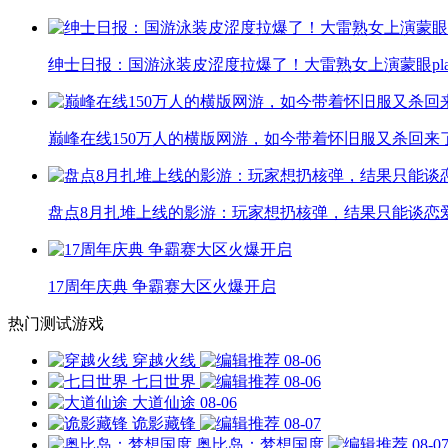
绅士日报：国游泳装皮涩度拉爆了！大雷熟女上演蒙眼pla
巅峰在线150万人的横版网游，如今带着怀旧服又杀回来
盘点8月扎堆上线的影游：玩家想扔核弹，结果只能谈恋
17周年庆典 争霸赛大区火爆开启
热门测试游戏
穿越火线
08-06
七日世界
08-06
大道仙途
08-06
诡影藏锋
08-07
奥比岛：梦想国度
08-0