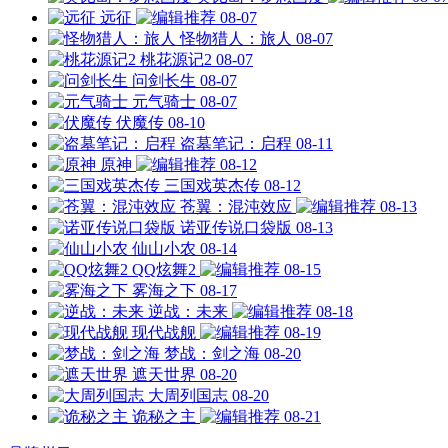
远征
08-07
怪物猎人：旅人
08-07
桃花源记2
08-07
问剑长生
08-07
元气骑士
08-07
伏魔传
08-10
盗墓笔记：启程
08-11
原神
08-12
三国戏英杰传
08-12
苍翼：混沌效应
08-13
诺亚传说口袋版
08-13
仙山小农
08-14
QQ炫舞2
08-15
雾海之下
08-17
逆战：未来
08-18
现代战舰
08-19
梦战：剑之海
08-20
遮天世界
08-20
大周列国志
08-20
诡秘之主
08-21