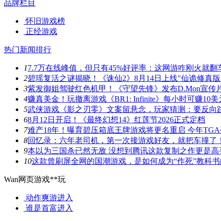
品牌栏目
怀旧游戏榜
正经游戏
热门新闻排行
1
7.7万在线峰值，但只有45%好评率：这网游咋刚火就翻
2
碧瑶复活之谜揭晓！《诛仙2》8月14日上线"仙诡修真版
3
紫发御姐驾驶红色机甲！《守望先锋》发布D.Mon宣传
4
赚真美金！玩撤离游戏《BR1: Infinite》每小时可赚10美
5
武侠游戏《影之刃零》文案留悬念，玩家猜测：要反向
6
8月12日开启！《最终幻想14》红莲节2026正式定档
7
难产18年！曝育碧压箱底王牌游戏将更名重启 今年TG
8
回忆录：六年老司机，第一次接游戏好友，就把车撞了
9
本以为三国杀已然无敌 没想到腾讯这款复制之作更是高
10
这款曾刷屏全网的国潮游戏，是如何成为“作死”教科书
Wan网页游戏**玩
动作爽游
进入
谁是首富
进入