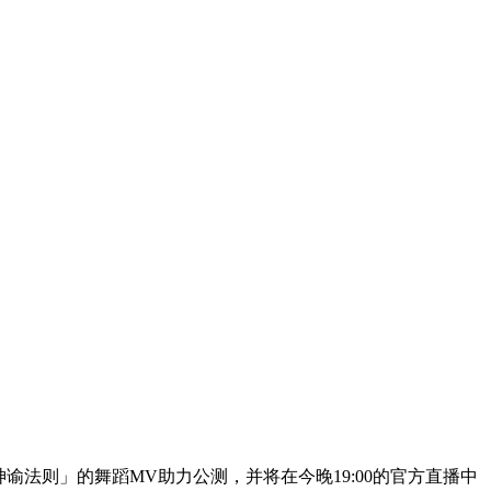
神谕法则」的舞蹈
MV
助力公测，并将在今晚
19:00
的官方直播中