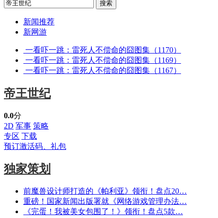
新闻推荐
新网游
一看吓一跳：雷死人不偿命的囧图集（1170）
一看吓一跳：雷死人不偿命的囧图集（1169）
一看吓一跳：雷死人不偿命的囧图集（1167）
帝王世纪
0.0
分
2D
军事
策略
专区
下载
预订激活码、礼包
独家策划
前魔兽设计师打造的《帕利亚》领衔！盘点20…
重磅！国家新闻出版署就《网络游戏管理办法…
《完蛋！我被美女包围了！》领衔！盘点5款…