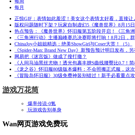
每周
每月
正惊GIF：表情如此羞涩！美女这个表情太好看，直接让
版权问题随时下架？玩家自制虚幻5《魔兽世界》8月15
热点预告：《魔兽世界》怀旧服第五阶段开启！《三角洲
《三角洲行动》主播巅峰赛总决赛即将打响！8月2日，
ChinaJoy小姐姐精选：绝美ShowGirl与Coser大赏！（5）
《Spider-Man: Brand New Day》新预告预计明日发
网易把《迷宫饭》做成了搜打撤？
《人间马油黑丝尤物！透光包裹丰腴S曲线腰臀比0.7！
《龙之谷》怀旧服80级版本爆料：不会照搬正式服，这
《冒险岛怀旧服》30级免费神装别错过！新手必看重点
游戏万花筒
爆率传说·0氪
玩游戏告别单身
Wan网页游戏免费玩