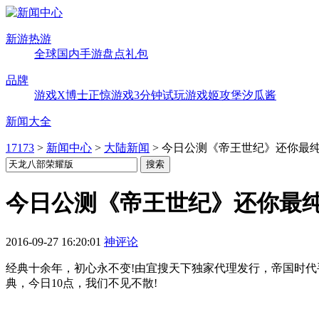
新游热游
全球
国内
手游
盘点
礼包
品牌
游戏X博士
正惊游戏
3分钟试玩
游戏姬攻堡
汐瓜酱
新闻大全
17173
>
新闻中心
>
大陆新闻
>
今日公测《帝王世纪》还你最
今日公测《帝王世纪》还你最
2016-09-27 16:20:01
神评论
经典十余年，初心永不变!由宜搜天下独家代理发行，帝国时代
典，今日10点，我们不见不散!