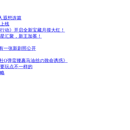
人遐想连篇
日上线
行动》开启全新宝藏月摸大红！
群星汇聚，新王加冕！
布，另有一张新剧照公开
简杜Q弹蛮腰裹马油丝の致命诱惑》
次要玩点不一样的
攻略