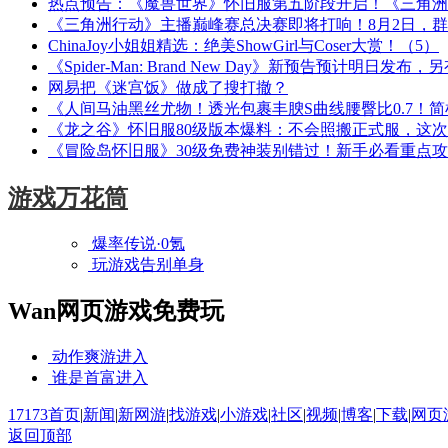
热点预告：《魔兽世界》怀旧服第五阶段开启！《三角洲
《三角洲行动》主播巅峰赛总决赛即将打响！8月2日，
ChinaJoy小姐姐精选：绝美ShowGirl与Coser大赏！（5）
《Spider-Man: Brand New Day》新预告预计明日发
网易把《迷宫饭》做成了搜打撤？
《人间马油黑丝尤物！透光包裹丰腴S曲线腰臀比0.7！
《龙之谷》怀旧服80级版本爆料：不会照搬正式服，这
《冒险岛怀旧服》30级免费神装别错过！新手必看重点
游戏万花筒
爆率传说·0氪
玩游戏告别单身
Wan网页游戏免费玩
动作爽游
进入
谁是首富
进入
17173首页
|
新闻
|
新网游
|
找游戏
|
小游戏
|
社区
|
视频
|
博客
|
下载
|
网页
返回顶部