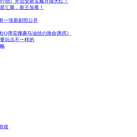
行动》开启全新宝藏月摸大红！
群星汇聚，新王加冕！
布，另有一张新剧照公开
简杜Q弹蛮腰裹马油丝の致命诱惑》
次要玩点不一样的
攻略
游戏