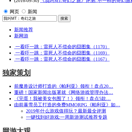
(2016-09-30)
《我叫MT:奇幻之旅》评测: 不一样的奇幻旅
网页
新闻
新闻推荐
新网游
一看吓一跳：雷死人不偿命的囧图集（1170）
一看吓一跳：雷死人不偿命的囧图集（1169）
一看吓一跳：雷死人不偿命的囧图集（1167）
独家策划
前魔兽设计师打造的《帕利亚》领衔！盘点20…
重磅！国家新闻出版署就《网络游戏管理办法…
《完蛋！我被美女包围了！》领衔！盘点5款…
由前暴雪员工打造的免费MMORPG《帕利亚》如…
2019年什么游戏值得玩？最新最全评测
一键找到好游戏:一周新游测试推荐专题
网游大观