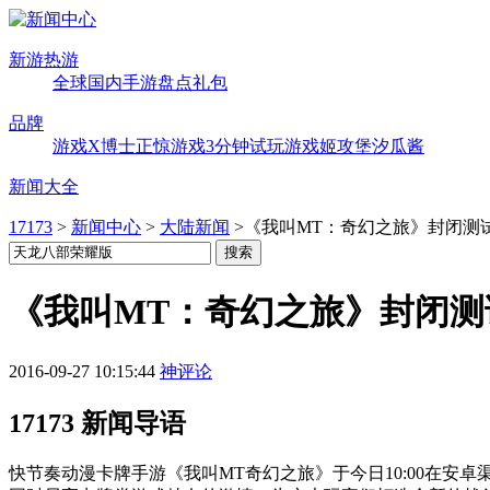
新游热游
全球
国内
手游
盘点
礼包
品牌
游戏X博士
正惊游戏
3分钟试玩
游戏姬攻堡
汐瓜酱
新闻大全
17173
>
新闻中心
>
大陆新闻
>
​《我叫MT：奇幻之旅》封闭测试
​《我叫MT：奇幻之旅》封闭测试
2016-09-27 10:15:44
神评论
17173 新闻导语
快节奏动漫卡牌手游《我叫MT奇幻之旅》于今日10:00在