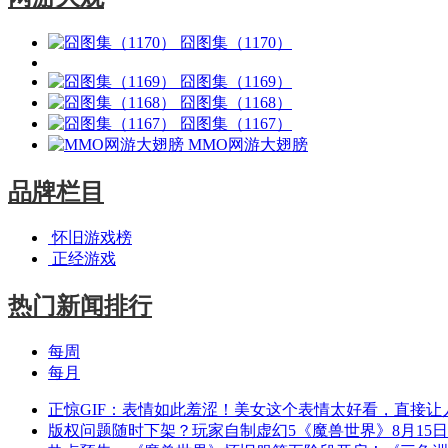
囧图集（1170）
囧图集（1169）
囧图集（1168）
囧图集（1167）
MMO网游大翅膀
品牌栏目
怀旧游戏榜
正经游戏
热门新闻排行
每周
每月
正惊GIF：表情如此羞涩！美女这个表情太好看，直接让
版权问题随时下架？玩家自制虚幻5《魔兽世界》8月15