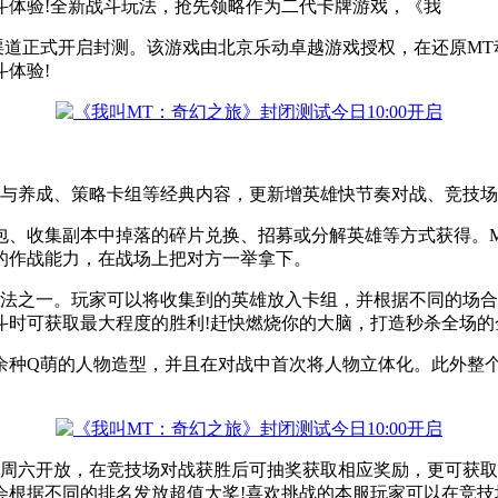
斗体验!全新战斗玩法，抢先领略作为二代卡牌游戏，《我
安卓渠道正式开启封测。该游戏由北京乐动卓越游戏授权，在还原M
体验!
换与养成、策略卡组等经典内容，更新增英雄快节奏对战、竞技
包、收集副本中掉落的碎片兑换、招募或分解英雄等方式获得。
的作战能力，在战场上把对方一举拿下。
玩法之一。玩家可以将收集到的英雄放入卡组，并根据不同的场
斗时可获取最大程度的胜利!赶快燃烧你的大脑，打造秒杀全场的
百余种Q萌的人物造型，并且在对战中首次将人物立体化。此外整
到周六开放，在竞技场对战获胜后可抽奖获取相应奖励，更可获
会根据不同的排名发放超值大奖!喜欢挑战的本服玩家可以在竞技