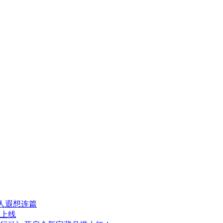
人遐想连篇
日上线