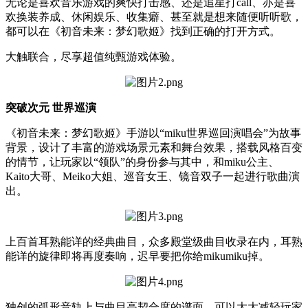
无论是喜欢音乐游戏的爽快打击感、还是追星打call、亦是喜
欢换装养成、休闲娱乐、收集癖、甚至就是想来随便听听歌，
都可以在《初音未来：梦幻歌姬》找到正确的打开方式。
大触联合，尽享超值纯甄游戏体验。
突破次元 世界巡演
《初音未来：梦幻歌姬》手游以“miku世界巡回演唱会”为故事
背景，设计了丰富的游戏场景元素和舞台效果，搭载风格百变
的情节，让玩家以“领队”的身份参与其中，和miku公主、
Kaito大哥、Meiko大姐、巡音女王、镜音双子一起进行歌曲演
出。
上百首耳熟能详的经典曲目，众多殿堂级曲目收录在内，耳熟
能详的旋律即将再度奏响，迟早要把你给mikumiku掉。
独创的弧形音轨上与曲目高契合度的谱面，可以大大减轻玩家