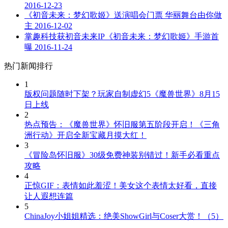
2016-12-23
《初音未来：梦幻歌姬》送演唱会门票 华丽舞台由你做
主
2016-12-02
掌趣科技获初音未来IP《初音未来：梦幻歌姬》手游首
曝
2016-11-24
热门新闻排行
1
版权问题随时下架？玩家自制虚幻5《魔兽世界》8月15
日上线
2
热点预告：《魔兽世界》怀旧服第五阶段开启！《三角
洲行动》开启全新宝藏月摸大红！
3
《冒险岛怀旧服》30级免费神装别错过！新手必看重点
攻略
4
正惊GIF：表情如此羞涩！美女这个表情太好看，直接
让人遐想连篇
5
ChinaJoy小姐姐精选：绝美ShowGirl与Coser大赏！（5）