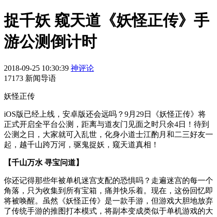
捉千妖 窥天道《妖怪正传》手
游公测倒计时
2018-09-25 10:30:39
神评论
17173 新闻导语
妖怪正传
iOS版已经上线，安卓版还会远吗？9月29日《妖怪正传》将
正式开启全平台公测，距离与道友门见面之时只余4日！待到
公测之日，大家就可入乱世，化身小道士江酌月和二三好友一
起，越千山跨万河，驱鬼捉妖，窥天道真相！
【千山万水 寻宝问道】
你还记得那些年被单机迷宫支配的恐惧吗？走遍迷宫的每一个
角落，只为收集到所有宝箱，痛并快乐着。现在，这份回忆即
将被唤醒。虽然《妖怪正传》是一款手游，但游戏大胆地放弃
了传统手游的推图打本模式，将副本变成类似于单机游戏的大