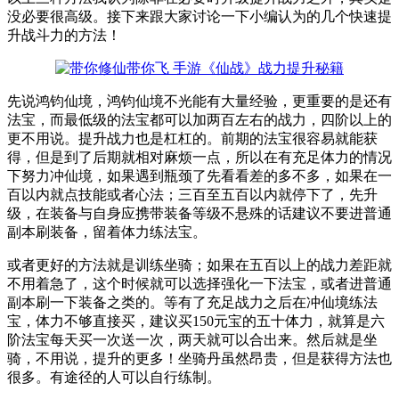
没必要很高级。接下来跟大家讨论一下小编认为的几个快速提
升战斗力的方法！
先说鸿钧仙境，鸿钧仙境不光能有大量经验，更重要的是还有
法宝，而最低级的法宝都可以加两百左右的战力，四阶以上的
更不用说。提升战力也是杠杠的。前期的法宝很容易就能获
得，但是到了后期就相对麻烦一点，所以在有充足体力的情况
下努力冲仙境，如果遇到瓶颈了先看看差的多不多，如果在一
百以内就点技能或者心法；三百至五百以内就停下了，先升
级，在装备与自身应携带装备等级不悬殊的话建议不要进普通
副本刷装备，留着体力练法宝。
或者更好的方法就是训练坐骑；如果在五百以上的战力差距就
不用着急了，这个时候就可以选择强化一下法宝，或者进普通
副本刷一下装备之类的。等有了充足战力之后在冲仙境练法
宝，体力不够直接买，建议买150元宝的五十体力，就算是六
阶法宝每天买一次送一次，两天就可以合出来。然后就是坐
骑，不用说，提升的更多！坐骑丹虽然昂贵，但是获得方法也
很多。有途径的人可以自行练制。