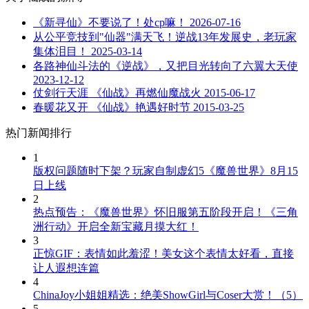
《新寻仙》不要说了！处cp嘛！
2026-07-16
从公平竞技到"仙器"满天飞！逆战13年发展史，老玩家
集体泪目！
2025-03-14
各路神仙斗法的《逆战》，又把目光转向了六翼大天使
2023-12-12
仗剑行天涯 《仙战》再燃仙魔战火
2015-06-17
春暖花又开 《仙战》艳遇好时节
2015-03-25
热门新闻排行
1
版权问题随时下架？玩家自制虚幻5《魔兽世界》8月15
日上线
2
热点预告：《魔兽世界》怀旧服第五阶段开启！《三角
洲行动》开启全新宝藏月摸大红！
3
正惊GIF：表情如此羞涩！美女这个表情太好看，直接
让人遐想连篇
4
ChinaJoy小姐姐精选：绝美ShowGirl与Coser大赏！（5）
5