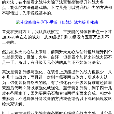
的方法，在小编看来战斗力除了法宝和坐骑提升的战力多一
点，剩余的方法都是鸡肋。不过凡是可以提升战斗力的方法都
不容错过，先来说说基本的。
首先在技能方面，我认真观察过，主技能的群体攻击点一下才
加10-20点左右的战力，从20级提升到50级没有五百万是升不
上去的。
然后在从天元心法上来讲，前期升天元心法估计也只能升四个
也就是天狼，巨蟹，火牛，白泽，但是四个加起来的战力还不
足一千。所以，有升级天元心法的真气还不如练习法宝。
其次是装备升级与强化，在装备上所能提升的战力也很少，只
有几十点战力，而且进一次副本需要两点体力，所以本人认
为，强化装备自然没的说，有了强化石不升级装备难道还留着
繁殖后代吗？所以该强化就强化。至于装备升阶，到了四十几
就有些困难了，因为要用晶石和卷轴两样东西来合成。相对有
些麻烦，不过具体升阶装备的方法我会结合以下鸿钧仙境攻略
给大家讲解。
以上三种方法我认为除非在必要时升级提升战力之外，其实是