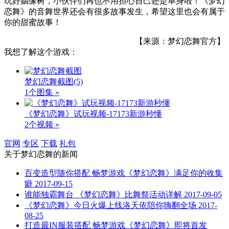
玩好姻缘树，小伙伴们再也不用担心自己还是单身啦！《梦幻
恋舞》的音舞世界还会有很多故事发生，希望这里也会有属于
你的甜蜜故事！
【来源：梦幻恋舞官方】
我想了解这个游戏：
梦幻恋舞截图
(5)
1个图集 »
《梦幻恋舞》试玩视频-17173新游秒懂
2个视频 »
官网
专区
下载
礼包
关于
梦幻恋舞
的新闻
百变造型随你搭配 畅梦游戏《梦幻恋舞》满足你的收集
癖
2017-09-15
谁能独霸舞台 《梦幻恋舞》比舞祭活动详解
2017-09-05
《梦幻恋舞》今日火爆上线洛天依陪你嗨翻全场
2017-
08-25
打造最IN服装搭配 畅梦游戏《梦幻恋舞》即将首发