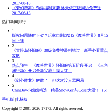
2017-08-18
《梦幻恋舞》劲爆福利来袭 洛天依正版周边免费送
2017-06-13
热门新闻排行
1
版权问题随时下架？玩家自制虚幻5《魔兽世界》8月15
日上线
2
《冒险岛怀旧服》30级免费神装别错过！新手必看重点
攻略
3
热点预告：《魔兽世界》怀旧服第五阶段开启！《三角
洲行动》开启全新宝藏月摸大红！
4
《剑心雕龙》解散了，但这次没人骂网易
5
ChinaJoy小姐姐精选：绝美ShowGirl与Coser大赏！（5）
手机版
|
电脑版
Copyright © 2001-2026 17173. All rights reserved.