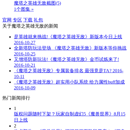
魔塔之英雄无敌截图
(5)
1个图集 »
官网
专区
下载
礼包
关于
魔塔之英雄无敌
的新闻
是英雄就来挑战!《魔塔之英雄无敌》新版本今日上线
2016-10-27
全新塔防玩法登场 《魔塔之英雄无敌》新版本等你挑战
2016-10-25
又增塔防新玩法!《魔塔之英雄无敌》金币试炼来了!
2016-10-21
《魔塔之英雄无敌》专属装备排名 最强竟是TA?
2016-
10-11
《魔塔之英雄无敌》超实用小队系统 给力属性buff加成
2016-10-09
热门新闻排行
1
版权问题随时下架？玩家自制虚幻5《魔兽世界》8月15
日上线
2