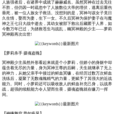
人族强者后，在诸界中成就了赫赫威名。虽然冥神在过去无往
不胜，但仍因一时疏忽中了人族数位大帝的埋伏，逃离后重伤
垂死，被一位人族女子救活。没想到的是，冥神与该女子竟日
久生情，娶而为妻，生下一女。不久后冥神为保护妻子在与魔
神之王七日大战中逝去，其幼女被部下救出后藏匿于人界，如
今数万年已过，为拯救苍生与战乱，幽冥神殿的少主——萝莉
冥神殿再次出世!
【萝莉杀手 摄魂盗魄】
冥神殿少主虽然外形看起来就是个小萝莉，但娇小的身躯中却
蕴含着无尽的力量，身为冥神王尊的后嗣，天生就继承了无上
的神力，从她父亲手中接过的鲜血冥镰，在经历过数万次鲜血
洗练后，凝聚了无数魂魄精气的力量，更赋予了其强大的近战
能力。同时，小萝莉还可以吸收敌人的鲜血补充己身，以战养
战，超强的续航能力令人望而生畏，摄魂盗魄就在镰刀一挥
间。
【神镰舞空 势如疾风】