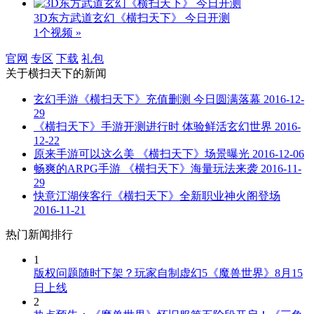
3D东方武道玄幻《横扫天下》 今日开测
1个视频 »
官网
专区
下载
礼包
关于
横扫天下
的新闻
玄幻手游《横扫天下》充值删测 今日圆满落幕
2016-12-
29
《横扫天下》手游开测进行时 体验鲜活玄幻世界
2016-
12-22
原来手游可以这么美 《横扫天下》场景曝光
2016-12-06
畅爽的ARPG手游 《横扫天下》海量玩法来袭
2016-11-
29
快意江湖侠客行《横扫天下》全新职业神火阁登场
2016-11-21
热门新闻排行
1
版权问题随时下架？玩家自制虚幻5《魔兽世界》8月15
日上线
2