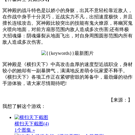
冥神殿的战斗特色是以娇小的身躯，出其不意轻松靠近敌人，
在作战中身手十分灵巧，近战实力不凡，出招速度极快，并且
擅长连续攻击。冥神殿比较突出的技能有鬼火燎原，将幽冥鬼
火喷向地面，对前方扇形范围内敌人造成多次伤害;还有终极
大招魂爆：阴魂爆裂从地面飞出，对自身周围圆形范围内所有
敌人造成多次伤害。
冥神殿是《横扫天下》中高攻击血厚的速度型近战职业，身材
较小的她却有一副暴脾气，满满地反差萌令玩家爱不释手。
《横扫天下》各项工作正在紧锣密鼓的筹备中，最劲爆的动作
手游体验，请大家尽情期待吧!
【来源：】
我想了解这个游戏：
横扫天下截图
(4)
1个图集 »