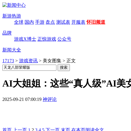
新游热游
全球
国内
手游
盘点
测试表
开服表
怀旧频道
品牌
游戏X博士
正惊游戏
公众号
新闻大全
17173
>
游戏资讯
>
美女图集
>
正文
AI大姐姐：这些“真人级”AI
2025-09-21 07:00:19
神评论
首页
上一页
1
2
3
4
5
下一页
末页
在本页阅读全文