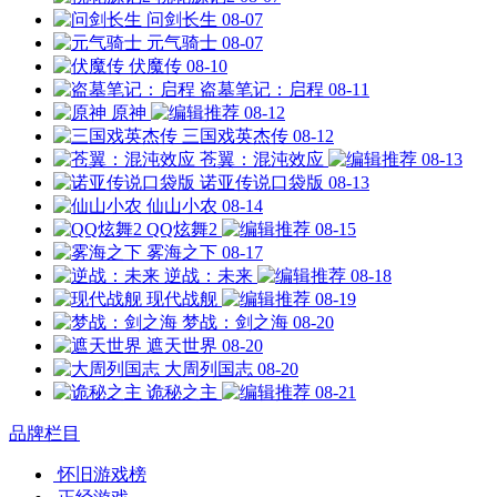
问剑长生
08-07
元气骑士
08-07
伏魔传
08-10
盗墓笔记：启程
08-11
原神
08-12
三国戏英杰传
08-12
苍翼：混沌效应
08-13
诺亚传说口袋版
08-13
仙山小农
08-14
QQ炫舞2
08-15
雾海之下
08-17
逆战：未来
08-18
现代战舰
08-19
梦战：剑之海
08-20
遮天世界
08-20
大周列国志
08-20
诡秘之主
08-21
品牌栏目
怀旧游戏榜