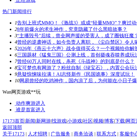
正经游戏
热门新闻排行
1
告别上班式MMO！《激战3》或成“轻量MMO”？爽过
2
8年前爆火的求生神作，究竟隐藏了什么黑暗故事？
3
“主播毁号”后续，曾全网声援的受害人，成了圈钱狂魔
4
曾经的逆袭神话，如今负责人离职，《尘白禁区》令人
5
2026年《燕云十六声》战令值得买么？一个视频给你解
6
三国题材《猛鬼三国》公测上线，首创摄魂吞噬养成玩
7
曾经60万人同时在线，杀死《斗战神》的到底是什么？
8
宝可梦也有网游了？粉丝自制《绿宝石》，内置公会玩
9
悬疑惊悚味拉满！AI志怪新作《民国诡事》深度试玩！
10
网易曾经的吃鸡神作，国内凉了后，为何能在小日子爆
Wan网页游戏**玩
动作爽游
进入
谁是首富
进入
17173首页
|
新闻
|
新网游
|
找游戏
|
小游戏
|
社区
|
视频
|
博客
|
下载
|
网页
返回顶部
关于17173
|
人才招聘
|
广告服务
|
商务洽谈
|
联系方式
|
客服中