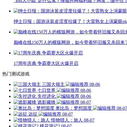
“Bin大小姐”是什么鬼？撞脸外网福利姬？网友：绷不住
绅士日报：国游泳装皮涩度拉爆了！大雷熟女上演蒙眼pla
巅峰在线150万人的横版网游，如今带着怀旧服又杀回来
17周年庆典 争霸赛大区火爆开启
热门测试游戏
三国大领主
08-06
七日世界
08-06
失控进化
08-06
诡影藏锋
08-07
奥比岛：梦想国度
08-0
远征
08-07
怪物猎人：旅人
08-07
桃花源记2
08-07