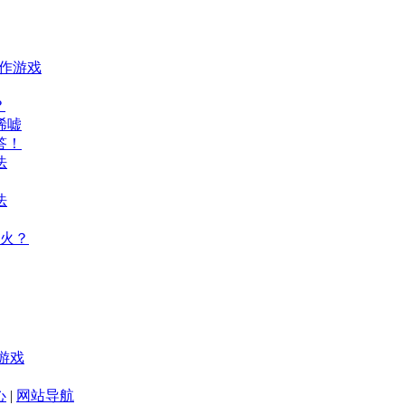
动作游戏
？
唏嘘
答！
法
法
火？
游戏
心
|
网站导航