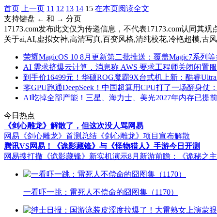
首页
上一页
11
12
13
14
15
在本页阅读全文
支持键盘 ← 和 → 分页
17173.com发布此文仅为传递信息，不代表17173.com认同
关于
ai,AI,虚拟女神,高清写真,百变风格,清纯校花,冷艳超模,
荣耀MagicOS 10 8月更新第二批推送：覆盖Magic7系
AI 需求挤爆云计算，消息称 AWS 要求工程师关闭闲置
到手价16499元！华硕ROG魔霸9X台式机上新：酷睿Ultra 7
零GPU跑通DeepSeek！中国超算用CPU打了一场翻身仗
AI吃掉全部产能！三星、海力士、美光2027年内存已提
今日热点
《剑心雕龙》解散了，但这次没人骂网易
网易《剑心雕龙》首测总结
《剑心雕龙》项目宣布解散
腾讯VS网易！《诡影藏锋》与《怪物猎人》手游今日开测
网易搜打撤《诡影藏锋》新实机演示
8月新游前瞻：《诡秘之
一看吓一跳：雷死人不偿命的囧图集（1170）