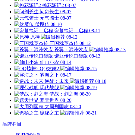
桃花源记2
08-07
问剑长生
08-07
元气骑士
08-07
伏魔传
08-10
盗墓笔记：启程
08-11
原神
08-12
三国戏英杰传
08-12
苍翼：混沌效应
08-13
诺亚传说口袋版
08-13
仙山小农
08-14
QQ炫舞2
08-15
雾海之下
08-17
逆战：未来
08-18
现代战舰
08-19
梦战：剑之海
08-20
遮天世界
08-20
大周列国志
08-20
诡秘之主
08-21
品牌栏目