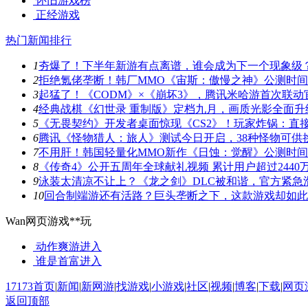
怀旧游戏榜
正经游戏
热门新闻排行
1
夯爆了！下半年新游有点离谱，谁会成为下一个现象级
2
拒绝氪佬垄断！韩厂MMO《宙斯：傲慢之神》公测时
3
起猛了！《CODM》×《崩坏3》，腾讯米哈游首次联动
4
经典战棋《幻世录 重制版》定档九月，画质光影全面升
5
《无畏契约》开发者桌面惊现《CS2》！玩家炸锅：直
6
腾讯《怪物猎人：旅人》测试今日开启，38种怪物可供
7
不用肝！韩国轻量化MMO新作《日蚀：觉醒》公测时
8
《传奇4》公开五周年全球献礼视频 累计用户超过2440
9
泳装太清凉不让上？《龙之剑》DLC被和谐，官方紧急
10
回合制端游还有活路？巨头垄断之下，这款游戏却如此
Wan网页游戏**玩
动作爽游
进入
谁是首富
进入
17173首页
|
新闻
|
新网游
|
找游戏
|
小游戏
|
社区
|
视频
|
博客
|
下载
|
网页
返回顶部