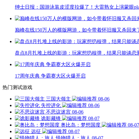
绅士日报：国游泳装皮涩度拉爆了！大雷熟女上演蒙眼pla
巅峰在线150万人的横版网游，如今带着怀旧服又杀回来
盘点8月扎堆上线的影游：玩家想扔核弹，结果只能谈恋
17周年庆典 争霸赛大区火爆开启
热门测试游戏
三国大领主
08-06
失控进化
08-06
不思议迷宫
08-06
诡影藏锋
08-07
奥比岛：梦想国度
08-0
远征
08-07
怪物猎人：旅人
08-07