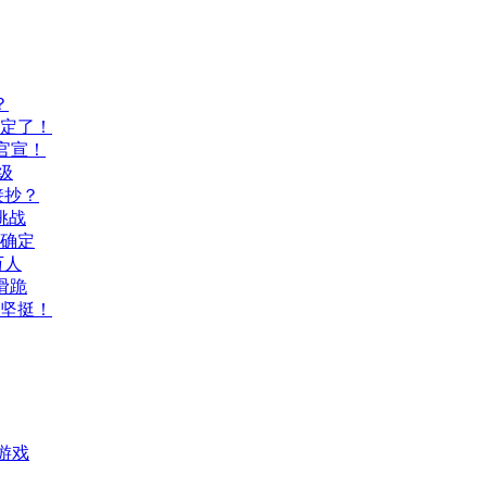
？
间定了！
官宣！
级
接抄？
挑战
间确定
万人
滑跪
坚挺！
游戏