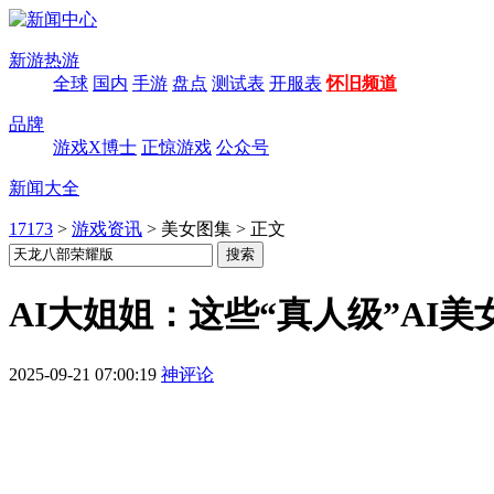
新游热游
全球
国内
手游
盘点
测试表
开服表
怀旧频道
品牌
游戏X博士
正惊游戏
公众号
新闻大全
17173
>
游戏资讯
>
美女图集
>
正文
AI大姐姐：这些“真人级”AI
2025-09-21 07:00:19
神评论