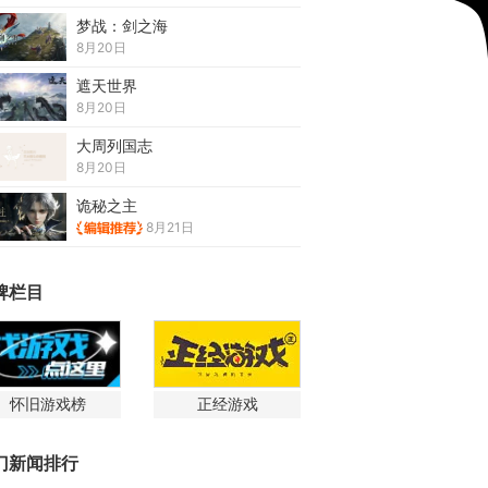
梦战：剑之海
8月20日
遮天世界
8月20日
大周列国志
8月20日
诡秘之主
8月21日
牌栏目
怀旧游戏榜
正经游戏
门新闻排行