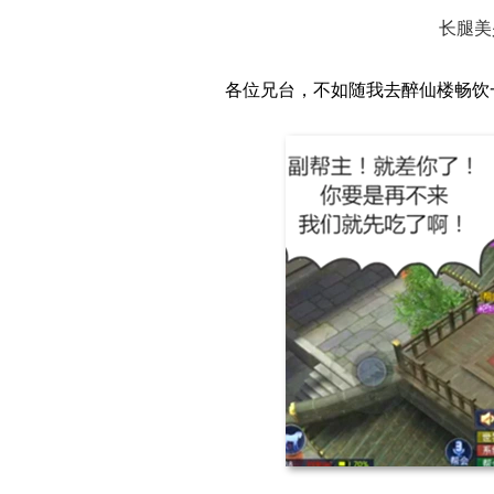
长腿美
各位兄台，不如随我去醉
仙
楼畅饮