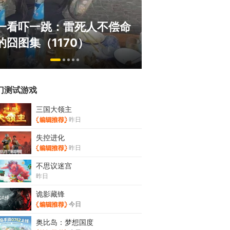
绅士日报：国游泳装皮涩度
巅峰在线150
拉爆了！大雷熟女上演蒙眼
游，如今带着怀
play
来了！
门测试游戏
三国大领主
昨日
失控进化
昨日
不思议迷宫
昨日
诡影藏锋
今日
奥比岛：梦想国度