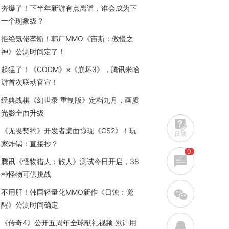
夯爆了！下半年新游有点离谱，谁会成为下
一个现象级？
拒绝氪佬垄断！韩厂MMO《宙斯：傲慢之
神》公测时间定了！
起猛了！《CODM》×《崩坏3》，腾讯米哈
游首次联动官宣！
经典战棋《幻世录 重制版》定档九月，画质
光影全面升级
《无畏契约》开发者桌面惊现《CS2》！玩
反馈
家炸锅：直接抄？
0
腾讯《怪物猎人：旅人》测试今日开启，38
种怪物可供挑战
w
不用肝！韩国轻量化MMO新作《日蚀：觉
醒》公测时间确定
《传奇4》公开五周年全球献礼视频 累计用
q