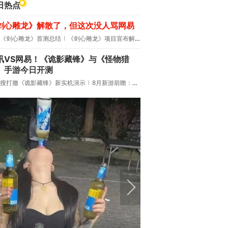
日热点
剑心雕龙》解散了，但这次没人骂网易
《剑心雕龙》首测总结
《剑心雕龙》项目宣布解散
讯VS网易！《诡影藏锋》与《怪物猎
》手游今日开测
搜打撤《诡影藏锋》新实机演示
8月新游前瞻：《诡秘之主》领衔