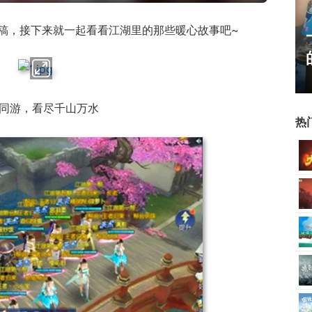
稿，接下来就一起看看江湖里的那些暖心故事吧~
霸赛大区火
一看吓一跳：雷死人不偿命
的囧图集（1170）
同游，看尽千山万水
热