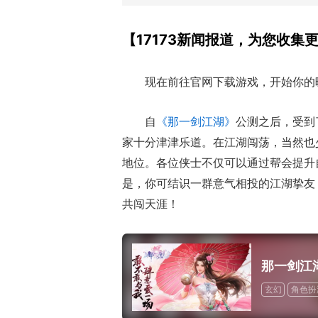
【17173新闻报道，为您收
现在前往官网下载游戏，开始你的
自
《那一剑江湖》
公测之后，受到
家十分津津乐道。在江湖闯荡，当然也
地位。各位侠士不仅可以通过帮会提升
是，你可结识一群意气相投的江湖挚友
共闯天涯！
那一剑江
玄幻
角色扮