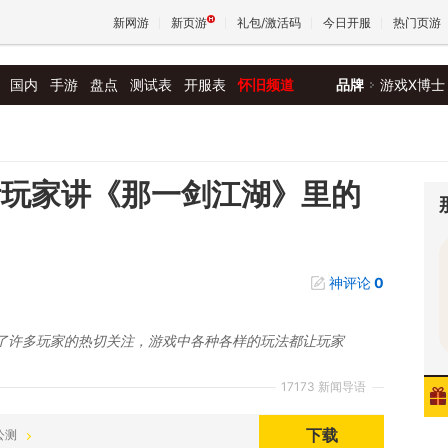
新网游
新页游
礼包/激活码
今日开服
热门页游
国内
手游
盘点
测试表
开服表
怀旧频道
品牌
游戏X博士
魔兽
天堂
听玩家讲《那一剑江湖》里的
王权与
神评论
0
了许多玩家的热切关注，游戏中各种各样的玩法都让玩家
17173 新闻导语
下载
 公测