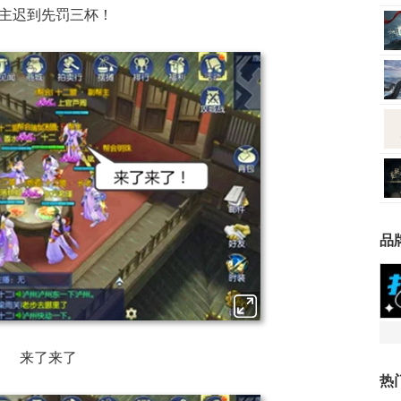
主迟到先罚三杯！
品
来了来了
热