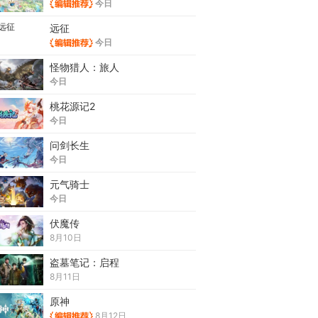
今日
远征
今日
怪物猎人：旅人
今日
桃花源记2
今日
问剑长生
今日
元气骑士
今日
伏魔传
8月10日
盗墓笔记：启程
8月11日
原神
8月12日