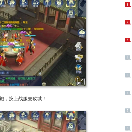
1
2
3
4
5
6
饱，换上战服去攻城！
7
8