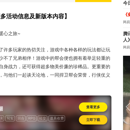
今
《
集更多活动信息及新版本内容】
网易
暖心之旅~
腾
人
网易
了许多玩家的热切关注，游戏中各种各样的玩法都让玩
少不了兄弟相伴！游戏中的帮会便也拥有着举足轻重的
自身战力，还可获得超多物美价廉的珍稀品。更重要的
，与他们一起谈天论地，一同捍卫帮会荣誉，行侠仗义
查看更多
湖
演
写实
回合
RPG
社交
道具收费
立即下载