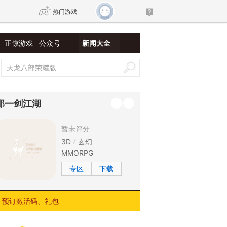
热门游戏
正惊游戏
公众号
新闻大全
DNF
传奇4
剑网3旗舰版
新天龙八部
那一剑江湖
自由
诛仙世界
新仙侠5
暂未评分
3D
玄幻
MMORPG
专区
下载
预订激活码、礼包