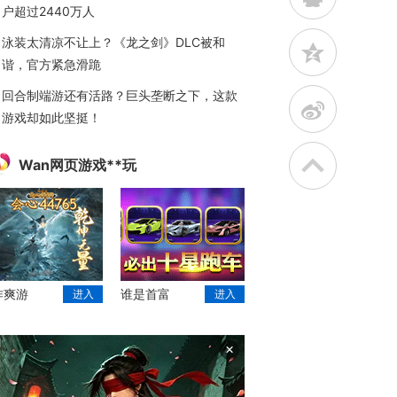
户超过2440万人
泳装太清凉不让上？《龙之剑》DLC被和
z
谐，官方紧急滑跪
回合制端游还有活路？巨头垄断之下，这款
t
游戏却如此坚挺！
Wan网页游戏**玩
作爽游
谁是首富
进入
进入
×