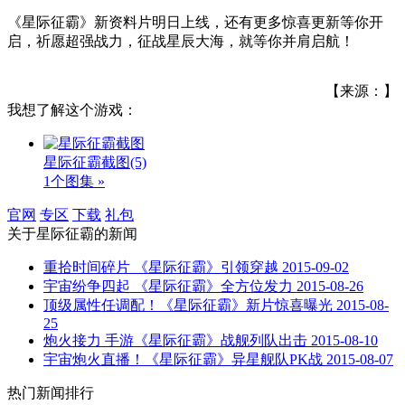
《星际征霸》新资料片明日上线，还有更多惊喜更新等你开
启，祈愿超强战力，征战星辰大海，就等你并肩启航！
【来源：】
我想了解这个游戏：
星际征霸截图
(5)
1个图集 »
官网
专区
下载
礼包
关于
星际征霸
的新闻
重拾时间碎片 《星际征霸》引领穿越
2015-09-02
宇宙纷争四起 《星际征霸》全方位发力
2015-08-26
顶级属性任调配！《星际征霸》新片惊喜曝光
2015-08-
25
炮火接力 手游《星际征霸》战舰列队出击
2015-08-10
宇宙炮火直播！《星际征霸》异星舰队PK战
2015-08-07
热门新闻排行