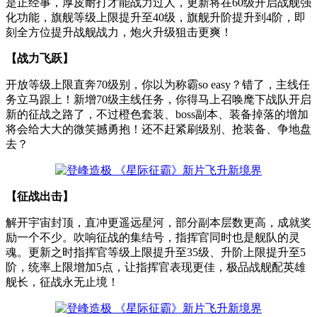
是正经事，厚皮耐打才能战力过人，更新将在60级开启战舰强
化功能，旗舰等级上限提升至40级，旗舰升阶提升到4阶，即
刻全方位提升战舰战力，炮火升级狙击更爽！
【战力飞跃】
开放等级上限直奔70级别，你以为称霸so easy？错了，主线任
务立马跟上！新增70级主线任务，你得马上召唤麾下战队开启
新的征战之路了，不过橙色套装、boss副本、装备掉落的增加
将会给大大的微笑撼勇抱！还不赶紧刷级别、抢装备、争地盘
去？
【征战出击】
解开宇宙封顶，直冲更遥远星河，部分副本层数更高，成就奖
励一个不少。吹响征战的集结号，指挥官同时也是舰队的灵
魂。更新之时指挥官等级上限提升至35级、升阶上限提升至5
阶，统率上限增加5点，让指挥官表现更佳，极品战舰配英雄
舰长，征战永无止境！