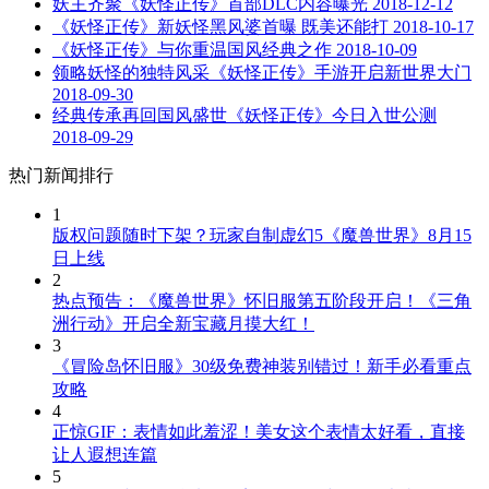
妖主齐聚《妖怪正传》首部DLC内容曝光
2018-12-12
《妖怪正传》新妖怪黑风婆首曝 既美还能打
2018-10-17
《妖怪正传》与你重温国风经典之作
2018-10-09
领略妖怪的独特风采《妖怪正传》手游开启新世界大门
2018-09-30
经典传承再回国风盛世《妖怪正传》今日入世公测
2018-09-29
热门新闻排行
1
版权问题随时下架？玩家自制虚幻5《魔兽世界》8月15
日上线
2
热点预告：《魔兽世界》怀旧服第五阶段开启！《三角
洲行动》开启全新宝藏月摸大红！
3
《冒险岛怀旧服》30级免费神装别错过！新手必看重点
攻略
4
正惊GIF：表情如此羞涩！美女这个表情太好看，直接
让人遐想连篇
5