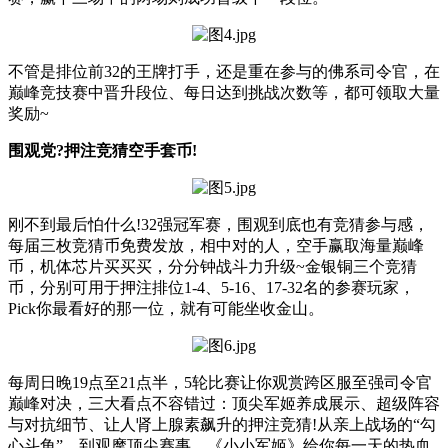
不管是排位前32的王牌打手，还是重在参与的佛系司令官，在
巅峰竞技赛中晋升段位、每日达到挑战次数等，都可领取大量
奖励~
围观党?押注竞猜空手套币!
刚不到最后怕什么!32强冠军赛，围观到底也有竞猜参与感，
每届三枚竞猜币免费发放，相中对的人，空手赢取海量巅峰
币，机体芯片买买买，分分钟战斗力升级~金银铜三个竞猜
币，分别可用于押注排位1-4、5-16、17-32名的参赛玩家，
Pick你最看好的那一位，就有可能坐收金山。
每周日晚19点至21点半，5轮比赛让你观赏跨区服至强司令官
巅峰对决，三大看点不容错过：顶尖军姬养成展示、超级阵容
与对抗细节、让人肾上腺素飙升的押注竞猜!从亲上战场的“勾
心斗角”，到观摩顶尖赛事，《小小军姬》给你每一天的热血