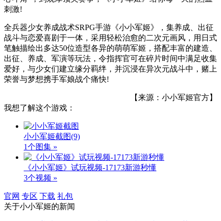
刺激!
全兵器少女养成战术SRPG手游《小小军姬》，集养成、出征
战斗与恋爱喜剧于一体，采用轻松治愈的二次元画风，用日式
笔触描绘出多达50位造型各异的萌萌军姬，搭配丰富的建造、
出征、养成、军演等玩法，令指挥官可在碎片时间中满足收集
爱好，与少女们建立缘分羁绊，并沉浸在异次元战斗中，赌上
荣誉与梦想携手军娘战个痛快!
【来源：小小军姬官方】
我想了解这个游戏：
小小军姬截图
(9)
1个图集 »
《小小军姬》试玩视频-17173新游秒懂
3个视频 »
官网
专区
下载
礼包
关于
小小军姬
的新闻