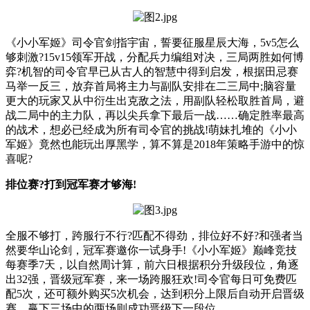
《小小军姬》司令官剑指宇宙，誓要征服星辰大海，5v5怎么
够刺激?15v15领军开战，分配兵力编组对决，三局两胜如何博
弈?机智的司令官早已从古人的智慧中得到启发，根据田忌赛
马举一反三，放弃首局将主力与副队安排在二三局中;脑容量
更大的玩家又从中衍生出克敌之法，用副队轻松取胜首局，避
战二局中的主力队，再以尖兵拿下最后一战……确定胜率最高
的战术，想必已经成为所有司令官的挑战!萌妹扎堆的《小小
军姬》竟然也能玩出厚黑学，算不算是2018年策略手游中的惊
喜呢?
排位赛?打到冠军赛才够海!
全服不够打，跨服行不行?匹配不得劲，排位好不好?和强者当
然要华山论剑，冠军赛邀你一试身手!《小小军姬》巅峰竞技
每赛季7天，以自然周计算，前六日根据积分升级段位，角逐
出32强，晋级冠军赛，来一场跨服狂欢!司令官每日可免费匹
配5次，还可额外购买5次机会，达到积分上限后自动开启晋级
赛，赢下三场中的两场则成功晋级下一段位。