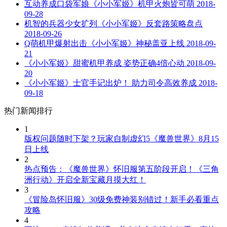
互动养成口袋军娘《小小军姬》机甲火炮皆可萌
2018-
09-28
机智的兵器少女扩列《小小军姬》反套路策略盘点
2018-09-26
Q萌机甲爆射出击《小小军姬》神秘盖亚上线
2018-09-
21
《小小军姬》甜蜜机甲养成 姿势正确4倍心动
2018-09-
20
《小小军姬》士官手记出炉！ 助力司令高效养成
2018-
09-18
热门新闻排行
1
版权问题随时下架？玩家自制虚幻5《魔兽世界》8月15
日上线
2
热点预告：《魔兽世界》怀旧服第五阶段开启！《三角
洲行动》开启全新宝藏月摸大红！
3
《冒险岛怀旧服》30级免费神装别错过！新手必看重点
攻略
4