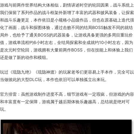
游戏与前两作世界结构大体相似，剧情讲述时空的轮回因果，战斗系统上
我们保留了系列作品的战斗框架外新增了丰富的武器和披风装备，让探索
和战斗乐趣更足，本作依旧是小规格小品级作品，但也在原基础上迭代强
化了画面，战斗和探图体验，通过击败不同的结局BOSS触发不同的就结
局外，也给予了通关BOSS的武器装备，让游戏具备更强的多周目重玩价
值，游戏单流程约6小时左右，全结局探索和全成就约10小时左右，因为
是次元时空轮回，游戏拥有大量前两作BOSS，但在技能上和体验上我们
还是做了新的动作和模组。
玩过《琉隐九绝》《琉隐神渡》的玩家老爷们更容易上手本作，完全可以
当做彼此的大型DLC玩，本作也依旧可以单独孤立出来玩。
官方排雷：虽然游戏制作进度不高，细节游戏有一定瑕疵，但游戏的内容
和丰富度有一定保障，游戏属于越后期体验乐趣越高，总结就是绝对可
玩。