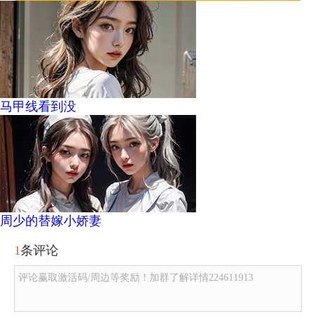
马甲线看到没
周少的替嫁小娇妻
1
条评论
评论赢取激活码/周边等奖励！加群了解详情224611913