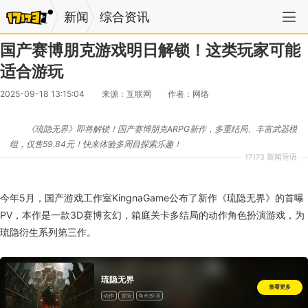
新闻
综合资讯
国产赛博朋克游戏明日解锁！这类玩家可能
适合游玩
2025-09-18 13:15:04
来源：互联网
作者：网络
《琉隐无界》即将解锁！国产赛博朋克ARPG新作，多重结局、丰富武器模
组，仅售59.84元！快来体验多周目探索乐趣！
17173 新闻导语
今年5月，国产游戏工作室KingnaGame公布了新作《琉隐无界》的首曝
PV，本作是一款3D赛博玄幻，箱庭关卡多结局的动作角色扮演游戏，为
琉隐衍生系列第三作。
琉隐无界
查看更多
动作
冒险
角色扮演