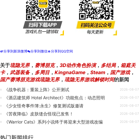
分享到新浪微博
分享到微信
分享到QQ空间
t
w
z
关于
琉隐无界
，
赛博朋克
，
3D动作角色扮演
，
多结局
，
箱庭关
卡
，
武器装备
，
多周目
，
KingnaGame
，
Steam
，
国产游戏
，
国产赛博朋克游戏琉隐无界
，
琉隐无界游戏解锁时间
的新闻
《战争机器：重装上阵》公开测试
2026-08-07
《酒店建筑师 Hotel Architect》功能焦点：动态照明
2026-08-07
《少女怪奇事件簿:永生》修复测试版邀请
2026-08-07
《苦夜降临》皮肤缝合怪现已发售！
2026-08-07
《Warrior Cats》系列小说终于将迎来大型游戏改编
2026-08-07
热门新闻排行