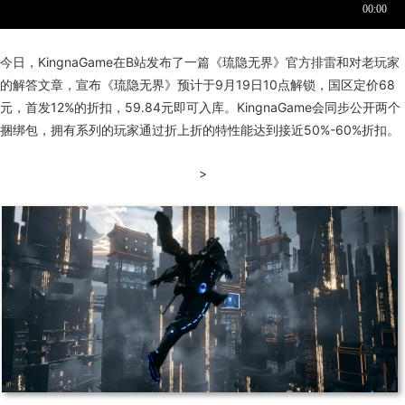
今日，KingnaGame在B站发布了一篇《琉隐无界》官方排雷和对老玩家
的解答文章，宣布《琉隐无界》预计于9月19日10点解锁，国区定价68
元，首发12%的折扣，59.84元即可入库。KingnaGame会同步公开两个
捆绑包，拥有系列的玩家通过折上折的特性能达到接近50%-60%折扣。
>