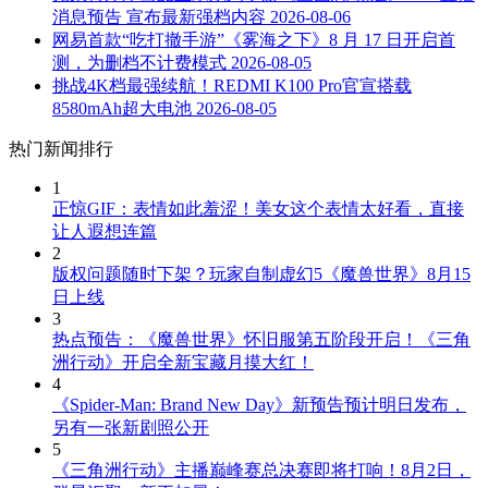
消息预告 宣布最新强档内容
2026-08-06
网易首款“吃打撤手游”《雾海之下》8 月 17 日开启首
测，为删档不计费模式
2026-08-05
挑战4K档最强续航！REDMI K100 Pro官宣搭载
8580mAh超大电池
2026-08-05
热门新闻排行
1
正惊GIF：表情如此羞涩！美女这个表情太好看，直接
让人遐想连篇
2
版权问题随时下架？玩家自制虚幻5《魔兽世界》8月15
日上线
3
热点预告：《魔兽世界》怀旧服第五阶段开启！《三角
洲行动》开启全新宝藏月摸大红！
4
《Spider-Man: Brand New Day》新预告预计明日发布，
另有一张新剧照公开
5
《三角洲行动》主播巅峰赛总决赛即将打响！8月2日，