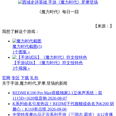
《魔力时代》每日一囧
【来源：】
我想了解这个游戏：
魔力时代截图
(5)
1个图集 »
【手游试玩】《魔力时代》符文技特色
3个视频 »
官网
专区
下载
礼包
关于
手游,魔力时代,罗摩,登场
的新闻
REDMI K100 Pro Max搭载独家2.1立体声系统：双
1115D+1620低音炮
2026-08-07
K系列命名引发热议！REDMI下代旗舰或命名为K200 胡
馨心：K110有点怪
2026-08-06
光荣特库摩出品正宗系列手游《三国志 霸道》 8/12直播