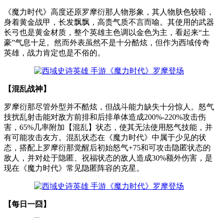
《魔力时代》高度还原罗摩衍那人物形象，其人物肤色较暗，
身着黄金战甲，长发飘飘，高贵气质不言而喻。其使用的武器
长弓也是黄金材质，整个英雄主色调以金色为主，看起来“土
豪”气息十足。然而外表虽然不是十分酷炫，但作为西域传奇
英雄，战力肯定也是不俗的。
【混乱战神】
罗摩衍那尽管外型并不酷炫，但战斗能力缺失十分惊人。怒气
技扰乱射击能对敌方前排和后排单体造成200%-220%攻击伤
害，65%几率附加【混乱】状态，使其无法使用怒气技能，并
有可能攻击友方。混乱状态在《魔力时代》中属于少见的状
态，搭配上罗摩衍那觉醒后初始怒气+75和可攻击隐匿状态的
敌人，并对处于隐匿、祝福状态的敌人造成30%额外伤害，是
现在《魔力时代》常见隐匿阵容的克星。
【每日一囧】