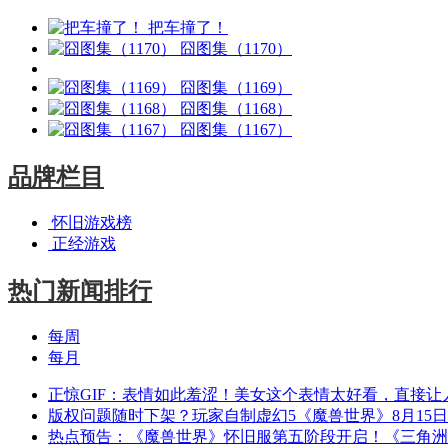
把车撞了！
囧图集（1170）
囧图集（1169）
囧图集（1168）
囧图集（1167）
品牌栏目
怀旧游戏榜
正经游戏
热门新闻排行
每周
每月
正惊GIF：表情如此羞涩！美女这个表情太好看，直接让
版权问题随时下架？玩家自制虚幻5《魔兽世界》8月15
热点预告：《魔兽世界》怀旧服第五阶段开启！《三角洲