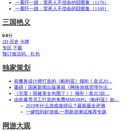
一看吓一跳：雷死人不偿命的囧图集（1170）
一看吓一跳：雷死人不偿命的囧图集（1169）
三国艳义
0.0
分
2D
历史
卡牌
专区
下载
预订激活码、礼包
独家策划
前魔兽设计师打造的《帕利亚》领衔！盘点20…
重磅！国家新闻出版署就《网络游戏管理办法…
《完蛋！我被美女包围了！》领衔！盘点5款…
由前暴雪员工打造的免费MMORPG《帕利亚》如…
2019年什么游戏值得玩？最新最全评测
一键找到好游戏:一周新游测试推荐专题
网游大观