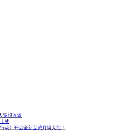
人遐想连篇
日上线
行动》开启全新宝藏月摸大红！