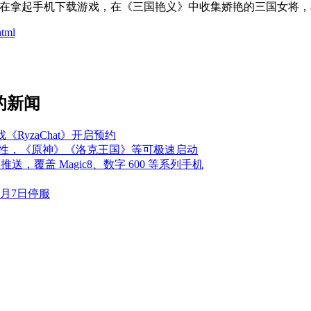
现在拿起手机下载游戏，在《三国艳义》中收集娇艳的三国女将，
html
的新闻
《RyzaChat》开启预约
启秒开特性，《原神》《洛克王国》等可极速启动
型推送，覆盖 Magic8、数字 600 等系列手机
0月7日停服