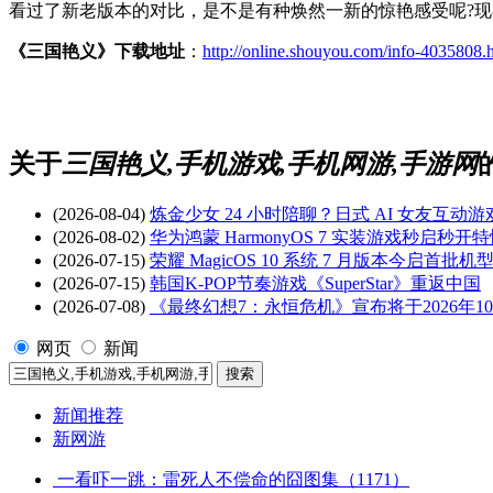
看过了新老版本的对比，是不是有种焕然一新的惊艳感受呢?
《三国艳义》下载地址
：
http://online.shouyou.com/info-4035808.
关于
三国艳义,手机游戏,手机网游,手游网
(2026-08-04)
炼金少女 24 小时陪聊？日式 AI 女友互动游戏
(2026-08-02)
华为鸿蒙 HarmonyOS 7 实装游戏秒
(2026-07-15)
荣耀 MagicOS 10 系统 7 月版本今启首批机
(2026-07-15)
韩国K-POP节奏游戏《SuperStar》重返中国
(2026-07-08)
《最终幻想7：永恒危机》宣布将于2026年1
网页
新闻
新闻推荐
新网游
一看吓一跳：雷死人不偿命的囧图集（1171）