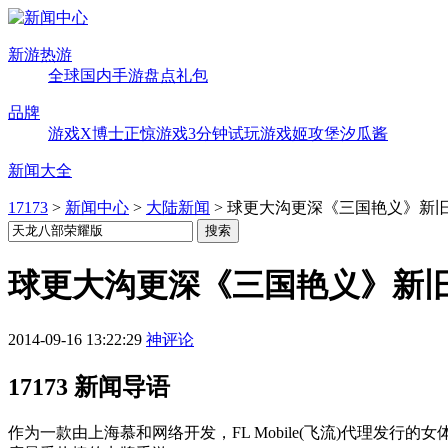
新游热游
全球
国内
手游
盘点
礼包
品牌
游戏X博士
正惊游戏
3分钟试玩
游戏姬攻堡
汐瓜酱
新闻大全
17173
>
新闻中心
>
大陆新闻
>
球更大沟更深《三国艳义》新
球更大沟更深《三国艳义》新
2014-09-16 13:22:29
神评论
17173 新闻导语
作为一款由上海慕和网络开发，FL Mobile(飞流)代理发