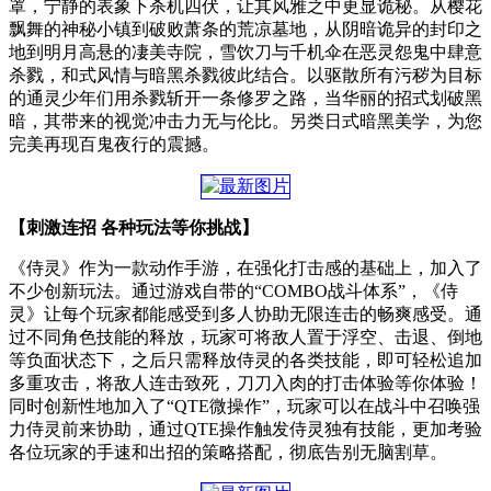
罩，宁静的表象下杀机四伏，让其风雅之中更显诡秘。从樱花
飘舞的神秘小镇到破败萧条的荒凉墓地，从阴暗诡异的封印之
地到明月高悬的凄美寺院，雪饮刀与千机伞在恶灵怨鬼中肆意
杀戮，和式风情与暗黑杀戮彼此结合。以驱散所有污秽为目标
的通灵少年们用杀戮斩开一条修罗之路，当华丽的招式划破黑
暗，其带来的视觉冲击力无与伦比。另类日式暗黑美学，为您
完美再现百鬼夜行的震撼。
【刺激连招 各种玩法等你挑战】
《侍灵》作为一款动作手游，在强化打击感的基础上，加入了
不少创新玩法。通过游戏自带的“COMBO战斗体系”，《侍
灵》让每个玩家都能感受到多人协助无限连击的畅爽感受。通
过不同角色技能的释放，玩家可将敌人置于浮空、击退、倒地
等负面状态下，之后只需释放侍灵的各类技能，即可轻松追加
多重攻击，将敌人连击致死，刀刀入肉的打击体验等你体验！
同时创新性地加入了“QTE微操作”，玩家可以在战斗中召唤强
力侍灵前来协助，通过QTE操作触发侍灵独有技能，更加考验
各位玩家的手速和出招的策略搭配，彻底告别无脑割草。