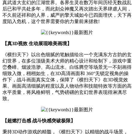
真武道大玄幻的江湖世界。各界生灵在数万年间历经无数战乱
后已和平共处多年，而此刻众神魔又再次踏出天界肆虐人间，
不久前还祥和的人界，威严的擎天城如今已四面埋伏，天下再
度陷入危机，这个世界需要你的力量前来拯救!
【真3D视效 生动展现唯美画境】
《横扫天下》以出色细腻的笔触描绘出一个充满东方古韵的玄
幻世界，在多位顶级美术大师的精心设计和绘制下，游戏中重
峦叠嶂、烟波浩渺、高山流水、白练腾空等场景无一不刻画得
细致入微，栩栩如生，在3D高清画面和 360°无锁定视角的操
作下，战斗画面真实立体，保障了《横扫天下》在3D视觉效
果、画面高清细腻的程度以及人物动作和技能特效等方面的高
水平质量，将风格鲜明，气势磅礴的玄幻世界表现得淋漓尽
致。
【超燃打击感 战斗快感突破极限】
秉持3D动作游戏的精髓，《横扫天下》以精细的战斗场景，