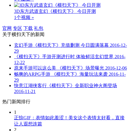
3D东方武道玄幻《横扫天下》 今日开测
1个视频 »
官网
专区
下载
礼包
关于
横扫天下
的新闻
玄幻手游《横扫天下》充值删测 今日圆满落幕
2016-12-
29
《横扫天下》手游开测进行时 体验鲜活玄幻世界
2016-
12-22
原来手游可以这么美 《横扫天下》场景曝光
2016-12-06
畅爽的ARPG手游 《横扫天下》海量玩法来袭
2016-11-
29
快意江湖侠客行《横扫天下》全新职业神火阁登场
2016-11-21
热门新闻排行
1
正惊GIF：表情如此羞涩！美女这个表情太好看，直接
让人遐想连篇
2