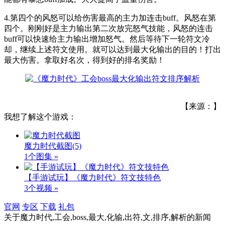
4.第四个的风怒可以给伤害最高的主力加连击buff。风怒在第
四个。刚刚好是主力输出第二次放完怒气技能，风怒的连击
buff可以快速给主力输出增加怒气。然后等待下一轮符文冷
却，继续上述符文使用。就可以达到最大化输出的目的！打出
最大伤害。拿取好名次，得到好的排名奖励！
【来源：】
我想了解这个游戏：
魔力时代截图
(5)
1个图集 »
【手游试玩】《魔力时代》符文技特色
3个视频 »
官网
专区
下载
礼包
关于
魔力时代,工会,boss,最大,化输,出符,文,排序,解析
的新闻