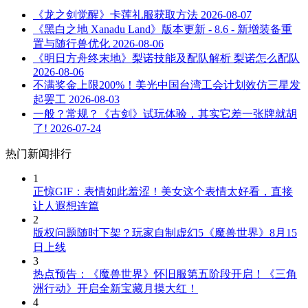
《龙之剑觉醒》卡莲礼服获取方法
2026-08-07
《黑白之地 Xanadu Land》版本更新 - 8.6 - 新增装备重
置与随行兽优化
2026-08-06
《明日方舟终末地》梨诺技能及配队解析 梨诺怎么配队
2026-08-06
不满奖金上限200%！美光中国台湾工会计划效仿三星发
起罢工
2026-08-03
一般？常规？《古剑》试玩体验，其实它差一张牌就胡
了!
2026-07-24
热门新闻排行
1
正惊GIF：表情如此羞涩！美女这个表情太好看，直接
让人遐想连篇
2
版权问题随时下架？玩家自制虚幻5《魔兽世界》8月15
日上线
3
热点预告：《魔兽世界》怀旧服第五阶段开启！《三角
洲行动》开启全新宝藏月摸大红！
4