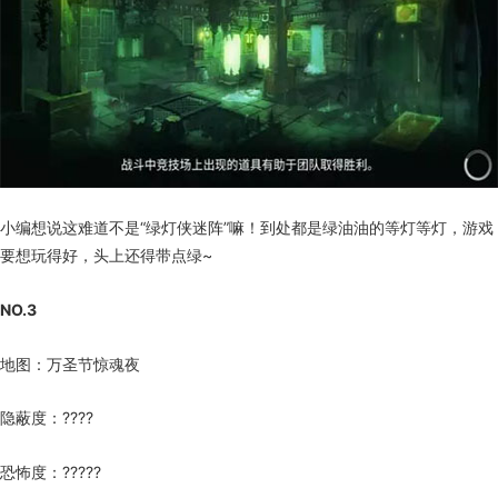
小编想说这难道不是“绿灯侠迷阵”嘛！到处都是绿油油的等灯等灯，游戏
要想玩得好，头上还得带点绿~
NO.3
地图：万圣节惊魂夜
隐蔽度：????
恐怖度：?????