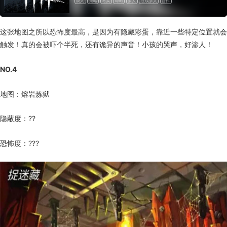
成人
策略
写实
即时
多人
在线多人
合作
在线合作
完全支持控制器
一次性付费
这张地图之所以恐怖度最高，是因为有隐藏彩蛋，靠近一些特定位置就会
触发！真的会被吓个半死，还有诡异的声音！小孩的哭声，好渗人！
NO.4
地图：熔岩炼狱
隐蔽度：??
恐怖度：???