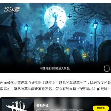
画面虽然阴森但真心好看啊！基本上可以躲的就是草丛了，隐蔽程度还是
蛮高的，草丛与草丛间距离也不远，怎么有种在玩《黎明杀机》的赶脚~
黎明杀机
查看更多