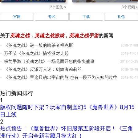
2个图集 »
3个视频 »
官网
专区
下载
礼包
关于
英魂之战
，
英魂之战游戏
，
英魂之战手游
的新闻
《英魂之战》谜一般的暗杀者福克斯
2018-11-08
万圣节《英魂之战》搞怪派对走起
2018-11-01
极简手游《英魂之战》一场见面开怼的指尖盛事
2018-10-25
《英魂之战》反派万人迷：剑舞者莉莉丝
2018-10-18
《英魂之战》里这只萌出宇宙的熊 也有一段不为人知的过往
2018-10-11
热门新闻排行
1
版权问题随时下架？玩家自制虚幻5《魔兽世界》8月15
日上线
2
热点预告：《魔兽世界》怀旧服第五阶段开启！《三角
洲行动》开启全新宝藏月摸大红！