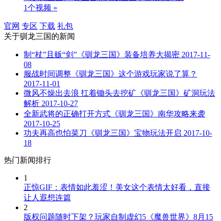
1个视频 »
官网
专区
下载
礼包
关于
驯龙三国
的新闻
制“杖”且贩“剑”《驯龙三国》装备培养大揭密
2017-11-
08
服战时间调整《驯龙三国》这个游戏玩家说了算？
2017-11-01
微风不燥出去浪 扛着锄头去挖矿《驯龙三国》矿洞玩法
解析
2017-10-27
全新武将的正确打开方式《驯龙三国》南华攻略来袭
2017-10-25
功夫再高也怕菜刀《驯龙三国》宝物玩法开启
2017-10-
18
热门新闻排行
1
正惊GIF：表情如此羞涩！美女这个表情太好看，直接
让人遐想连篇
2
版权问题随时下架？玩家自制虚幻5《魔兽世界》8月15