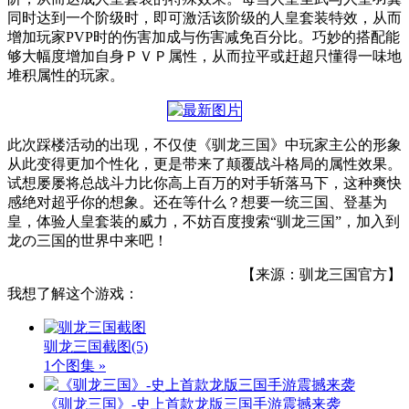
同时达到一个阶级时，即可激活该阶级的人皇套装特效，从而
增加玩家PVP时的伤害加成与伤害减免百分比。巧妙的搭配能
够大幅度增加自身ＰＶＰ属性，从而拉平或赶超只懂得一味地
堆积属性的玩家。
此次踩楼活动的出现，不仅使《驯龙三国》中玩家主公的形象
从此变得更加个性化，更是带来了颠覆战斗格局的属性效果。
试想屡屡将总战斗力比你高上百万的对手斩落马下，这种爽快
感绝对超乎你的想象。还在等什么？想要一统三国、登基为
皇，体验人皇套装的威力，不妨百度搜索“驯龙三国”，加入到
龙の三国的世界中来吧！
【来源：驯龙三国官方】
我想了解这个游戏：
驯龙三国截图
(5)
1个图集 »
《驯龙三国》-史上首款龙版三国手游震撼来袭