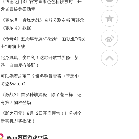
《博德之门3》官方直播色色桥段被封！开
发者喜提荣誉勋章
z
《赛尔号：巅峰之战》台服公测定档 可继承
《赛尔号》数据
t
《传奇4》五周年专属MV出炉，新职业“精灵
士” 即将上线
化身凤凰、变巨剑！这款开放世界修仙新
游，自由度有够野！
可以躺着刷宝了？爆料称暴雪将《暗黑4》
将登Switch2
《激战3》首发种族揭晓！除了老三样，还
有第四物种登场
《影之刃零》8月12日开启预售！11分钟全
新实机即将揭晓！
Wan网页游戏**玩