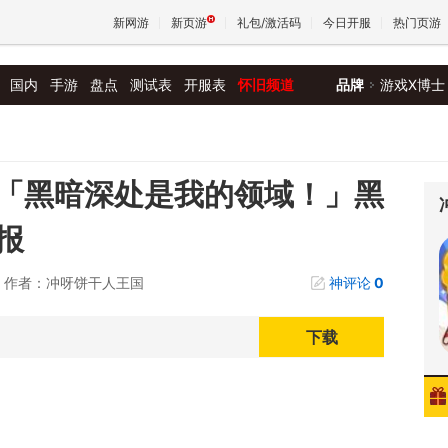
新网游
新页游
礼包/激活码
今日开服
热门页游
国内
手游
盘点
测试表
开服表
怀旧频道
品牌
游戏X博士
魔兽
天堂
「黑暗深处是我的领域！」黑
报
王权与
作者：冲呀饼干人王国
神评论
0
下载