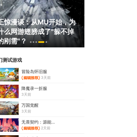
正惊漫谈：从MU开始，为
ChinaJoy小
什么网游翅膀成了"躲不掉
美ShowGirl与
的刚需"？
赏！
门测试游戏
冒险岛怀旧服
3天前
降魔录一折服
3天前
万国觉醒
3天前
无畏契约：源能行动
2天前