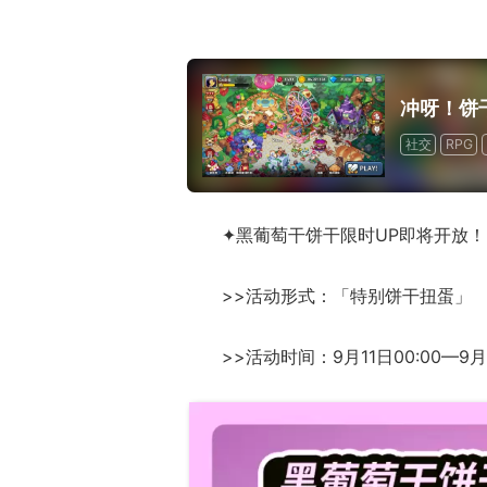
绅士日报：国服
一看吓一跳：雷死人不偿命
冲呀！饼
服依旧活得滋润
的囧图集（1169）
太诱人
社交
RPG
✦黑葡萄干饼干限时UP即将开放！
>>活动形式：「特别饼干扭蛋」
>>活动时间：9月11日00:00—9月2