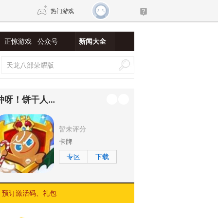
热门游戏
正惊游戏
公众号
新闻大全
DNF
传奇4
剑网3旗舰版
新天龙八部
冲呀！饼干人：王国
自由
诛仙世界
新仙侠5
暂未评分
卡牌
专区
下载
预订激活码、礼包