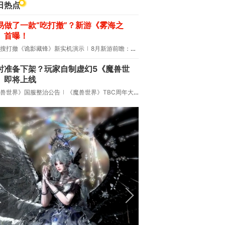
日热点
易做了一款“吃打撤”？新游《雾海之
》首曝！
搜打撤《诡影藏锋》新实机演示
8月新游前瞻：《诡秘之主》领衔
时准备下架？玩家自制虚幻5《魔兽世
》即将上线
兽世界》国服整治公告
《魔兽世界》TBC周年大更：双经典团本回归！