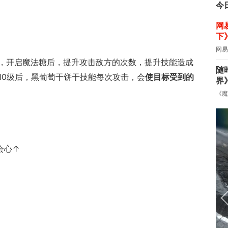
今
网
下
网易
，开启魔法糖后，提升攻击敌方的次数，提升技能造成
随
10级后，黑葡萄干饼干技能每次攻击，会
使目标受到的
界
《魔
会心↑