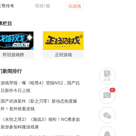
天尊传奇
双线1服
维京传奇
玩游戏
牌栏目
怀旧游戏榜
正经游戏
门新闻排行
反馈
游戏早报：曝《暗黑4》登陆NS2，国产抗
0
日新作今日上线
国产武侠新作《影之刃零》新动态热度爆
炸！老外抢着送钱
w
《永恒之塔2》《激战3》领衔！NC携多款
新游参加科隆游戏展
q