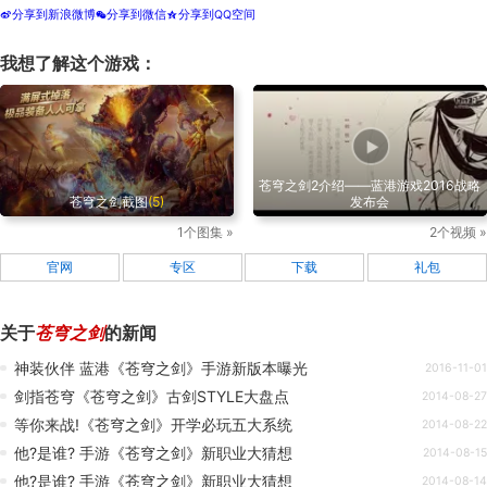
分享到新浪微博
分享到微信
分享到QQ空间
t
w
z
我想了解这个游戏：
苍穹之剑2介绍——蓝港游戏2016战略
苍穹之剑截图
(5)
发布会
1个图集 »
2个视频 »
官网
专区
下载
礼包
关于
苍穹之剑
的新闻
神装伙伴 蓝港《苍穹之剑》手游新版本曝光
2016-11-01
剑指苍穹《苍穹之剑》古剑STYLE大盘点
2014-08-27
等你来战!《苍穹之剑》开学必玩五大系统
2014-08-22
他?是谁? 手游《苍穹之剑》新职业大猜想
2014-08-15
他?是谁? 手游《苍穹之剑》新职业大猜想
2014-08-14