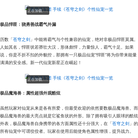
正在加载……
极品悍匪：骁勇善战霸气外漏
历数「
苍穹之剑
」中能将霸气与个性兼容的仙宠，绝对非极品悍匪莫属。
人如其名，悍匪状若莽壮大汉，形体彪悍，力量惊人，霸气十足。如果
说，你是不折不扣的外貌控，那拥有一只极品仙宠“悍匪”将为你带来能量
满满的安全感。新一代仙宠新星正在崛起！
正在加载……
极品魔海兽：属性超强外观酷炫
虽然玩家对仙宠从来是各有所爱，但最受欢迎的依然要数极品魔海兽。而
极品魔海兽的最大亮点就是它鲨鱼状的外形。除了拥有吸引人眼球的酷炫
外表，极品魔海兽自身携带的各方面属性还十分强大，在「
苍穹之剑
」的
所有仙宠中可谓佼佼者。玩家在使用后能使角色属性增强，提升战力。