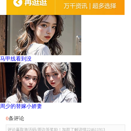
马甲线看到没
周少的替嫁小娇妻
0
条评论
评论赢取激活码/周边等奖励！加群了解详情224611913