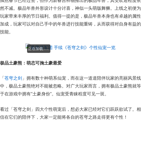
虽然春节已经过去，但作为新春吉祥物推出的极品年兽，其受欢迎程度依
然不减。极品年兽外形设计十分讨喜，神似一头萌版舞狮。上线之初便为
玩家带来丰厚的节日福利。值得一提的是，极品年兽本身也有卓越的属性
加成，玩家可以对自己手中的年兽进行技能重铸，从而获得对自身有益的
技能。
正在加载……
极品土豪熊：萌态可掬土豪最爱
「
苍穹之剑
」拥有数十种萌系仙宠，而在这一道道陪伴玩家的亮丽风景线
中，极品土豪熊绝对不能被忽略。对广大玩家而言，拥有极品土豪熊就等
于在游戏中拥有“土豪身份”。仙宠受青睐程度可见一斑。
看过「苍穹之剑」四大个性萌宠后，想必大家已经对它们跃跃欲试了。相
信在它们的陪伴下，大家一定能将各自的苍穹之路走得更有个性！