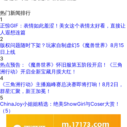
热门新闻排行
1
正惊GIF：表情如此羞涩！美女这个表情太好看，直接让
人遐想连篇
2
版权问题随时下架？玩家自制虚幻5《魔兽世界》8月15
日上线
3
热点预告：《魔兽世界》怀旧服第五阶段开启！《三角
洲行动》开启全新宝藏月摸大红！
4
《三角洲行动》主播巅峰赛总决赛即将打响！8月2日，
群星汇聚，新王加冕！
5
ChinaJoy小姐姐精选：绝美ShowGirl与Coser大赏！
（5）