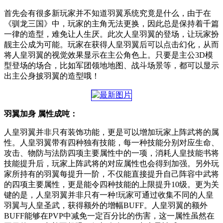
首先会有很多新玩家并不知道羽翼系统究竟是什么，由于在
《驯龙三国》中，玩家的主角无法更换，因此总是保持着千篇
一律的造型，难免让人生厌。此次人皇羽翼的登场，让玩家扮
靓主公成为可能。玩家在获得人皇羽翼后可以点击幻化，从而
将人皇羽翼的视觉效果显示在主公角色上。只要是主公3D模
型登场的场合，比如军团领地地图、战斗场景等，都可以显示
出主公身披羽翼的造型哦！
羽翼加身 属性成吨：
人皇羽翼并非只有装饰功能，更是可以增加玩家上阵武将的属
性。人皇羽翼带有四种独有技能，每一种技能分别对应生命、
攻击、物防与法防四项主要属性中的一项，消耗人皇技能书将
技能提升后，玩家上阵武将的对应属性也会得到加强。另外玩
家所持有的羽翼每提升一阶，不仅能直接提升自己阵容中武将
的四项主要属性，更是能令四种技能的上限提升10级。更为关
键的是，人皇羽翼并非只有一种!玩家可通过收集不同的人皇
羽翼与人皇圣武，获得额外的增幅BUFF。人皇羽翼的额外
BUFF能够在PVP中减免一定百分比的伤害，这一属性虽然在