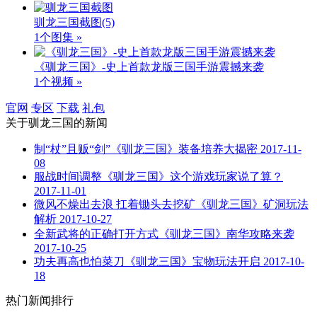
驯龙三国截图
(5)
1个图集 »
《驯龙三国》-史上首款龙版三国手游震撼来袭
1个视频 »
官网
专区
下载
礼包
关于
驯龙三国
的新闻
制“杖”且贩“剑”《驯龙三国》装备培养大揭密
2017-11-
08
服战时间调整《驯龙三国》这个游戏玩家说了算？
2017-11-01
微风不燥出去浪 扛着锄头去挖矿《驯龙三国》矿洞玩法
解析
2017-10-27
全新武将的正确打开方式《驯龙三国》南华攻略来袭
2017-10-25
功夫再高也怕菜刀《驯龙三国》宝物玩法开启
2017-10-
18
热门新闻排行