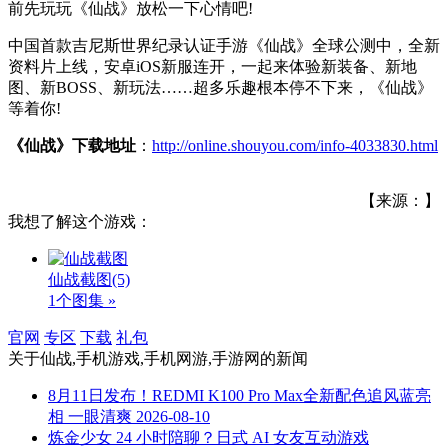
前先玩玩《仙战》放松一下心情吧!
中国首款吉尼斯世界纪录认证手游《仙战》全球公测中，全新
资料片上线，安卓iOS新服连开，一起来体验新装备、新地
图、新BOSS、新玩法……超多乐趣根本停不下来，《仙战》
等着你!
《仙战》下载地址
：
http://online.shouyou.com/info-4033830.html
【来源：】
我想了解这个游戏：
仙战截图
(5)
1个图集 »
官网
专区
下载
礼包
关于
仙战,手机游戏,手机网游,手游网
的新闻
8月11日发布！REDMI K100 Pro Max全新配色追风蓝亮
相 一眼清爽
2026-08-10
炼金少女 24 小时陪聊？日式 AI 女友互动游戏