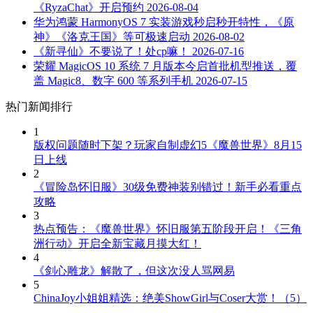
《RyzaChat》开启预约
2026-08-04
华为鸿蒙 HarmonyOS 7 实装游戏秒启秒开特性，《原
神》《洛克王国》等可极速启动
2026-08-02
《新寻仙》不要说了！处cp嘛！
2026-07-16
荣耀 MagicOS 10 系统 7 月版本今启首批机型推送，覆
盖 Magic8、数字 600 等系列手机
2026-07-15
热门新闻排行
1
版权问题随时下架？玩家自制虚幻5《魔兽世界》8月15
日上线
2
《冒险岛怀旧服》30级免费神装别错过！新手必看重点
攻略
3
热点预告：《魔兽世界》怀旧服第五阶段开启！《三角
洲行动》开启全新宝藏月摸大红！
4
《剑心雕龙》解散了，但这次没人骂网易
5
ChinaJoy小姐姐精选：绝美ShowGirl与Coser大赏！（5）