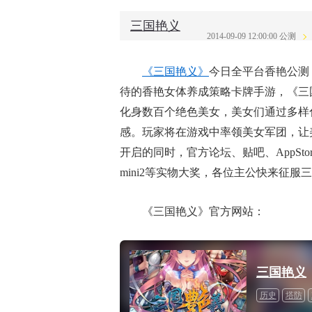
三国艳义
2014-09-09 12:00:00 公测
《三国艳义》
今日全平台香艳公测
待的香艳女体养成策略卡牌手游，《三
化身数百个绝色美女，美女们通过多样
感。玩家将在游戏中率领美女军团，让
开启的同时，官方论坛、贴吧、AppSt
mini2等实物大奖，各位主公快来征服
《三国艳义》官方网站：
三国艳义
历史
塔防