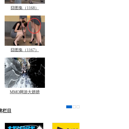
囧图集（1168）
囧图集（1167）
MMO网游大翅膀
牌栏目