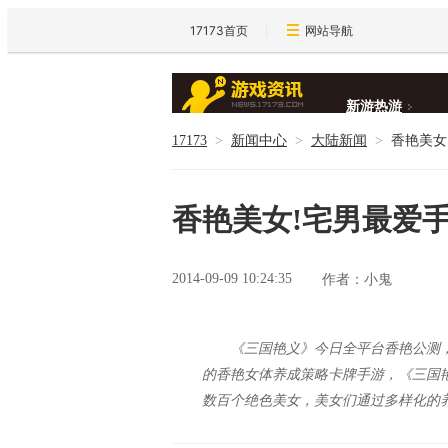
17173首页
网站导航
新游热游
17173
>
新闻中心
>
大陆新闻
>
香艳美女
新闻大全
香艳美女!宅男最爱
2014-09-09 10:24:35
作者：小鬼
《三国艳义》今日全平台香艳公测，
的香艳女体养成策略卡牌手游，《三国
数百个绝色美女，美女们通过多样化的