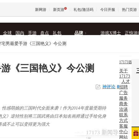
新网游
新页游
礼包/激活码
今日开服
热门页游
全球
国内
手游
盘点
礼包
品牌
游戏X博士
正惊游
魔兽
!宅男最爱手游《三国艳义》今公测
天堂
17173首
手游《三国艳义》今公测
关于
页
|
17173
王权与
|
人才
新
神评论
0
招聘
|
广告
闻
|
服务
|
商务
性感萌娘的三国时代全面来袭！作为2014年度最受期待
新网
洽谈
|
联系
艳义》逆转性别将三国武将由日本知名画师通过手绘化身
方式
|
游
|
养成不止可以变得更为强大
客服
中心
|
17173 新闻导
找游
网站