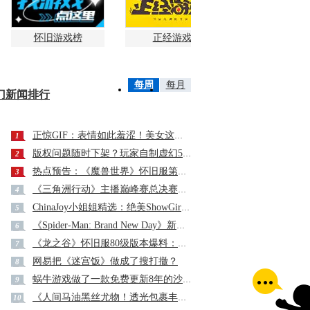
怀旧游戏榜
正经游戏
每周
每月
门新闻排行
正惊GIF：表情如此羞涩！美女这个表情太好看，直接让人遐想连篇
1
版权问题随时下架？玩家自制虚幻5《魔兽世界》8月15日上线
2
热点预告：《魔兽世界》怀旧服第五阶段开启！《三角洲行动》开启全新宝藏月摸大红！
3
《三角洲行动》主播巅峰赛总决赛即将打响！8月2日，群星汇聚，新王加冕！
4
ChinaJoy小姐姐精选：绝美ShowGirl与Coser大赏！（5）
5
《Spider-Man: Brand New Day》新预告预计明日发布，另有一张新剧照公开
6
《龙之谷》怀旧服80级版本爆料：不会照搬正式服，这次要玩点不一样的
7
网易把《迷宫饭》做成了搜打撤？
8
蜗牛游戏做了一款免费更新8年的沙盒游戏，第一次开始向玩家要钱
9
《人间马油黑丝尤物！透光包裹丰腴S曲线腰臀比0.7！简杜Q弹蛮腰裹马油丝の致命诱惑》
10