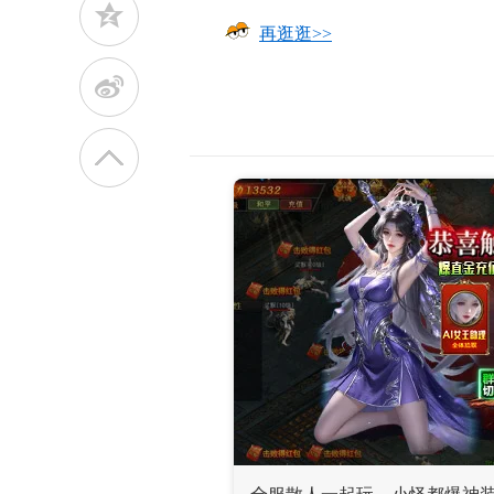
z
再逛逛>>
t