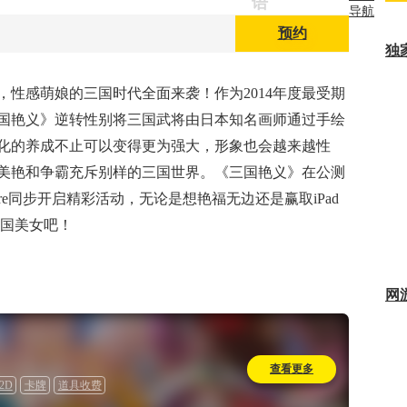
语
导航
戏
|
预约
独
小游
戏
|
，性感萌娘的三国时代全面来袭！作为2014年度最受期
国艳义》逆转性别将三国武将由日本知名画师通过手绘
社
化的养成不止可以变得更为强大，形象也会越来越性
区
|
美艳和争霸充斥别样的三国世界。《三国艳义》在公测
视
ore同步开启精彩活动，无论是想艳福无边还是赢取iPad
频
|
三国美女吧！
博
客
|
网
下
载
|
查看更多
2D
卡牌
道具收费
网页游