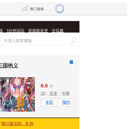
热门游戏
戏
3分钟试玩
游戏姬攻堡
汐瓜酱
DNF
传奇4
剑网3旗舰版
新天龙八部
三国艳义
自由
诛仙世界
新仙侠5
0.0
分
2D
历史
卡牌
专区
预约
预订激活码、礼包