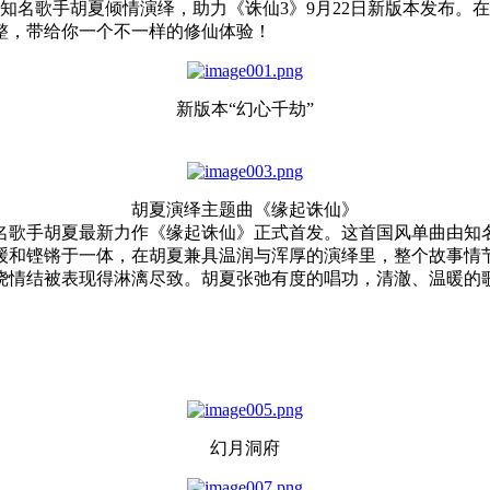
歌手胡夏倾情演绎，助力《诛仙3》9月22日新版本发布。在新
整，带给你一个不一样的修仙体验！
新版本“幻心千劫”
胡夏演绎主题曲《缘起诛仙》
歌手胡夏最新力作《缘起诛仙》正式首发。这首国风单曲由知名
缓和铿锵于一体，在胡夏兼具温润与浑厚的演绎里，整个故事情
绕情结被表现得淋漓尽致。胡夏张弛有度的唱功，清澈、温暖的
幻月洞府