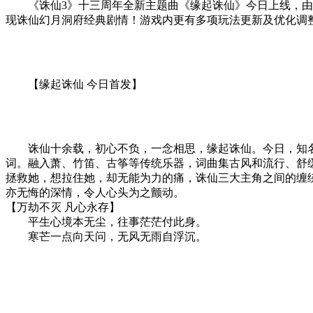
《诛仙3》十三周年全新主题曲《缘起诛仙》今日上线，由知名
现诛仙幻月洞府经典剧情！游戏内更有多项玩法更新及优化调
【缘起诛仙 今日首发】
诛仙十余载，初心不负，一念相思，缘起诛仙。今日，知名
词。融入萧、竹笛、古筝等传统乐器，词曲集古风和流行、舒
拯救她，想拉住她，却无能为力的痛，诛仙三大主角之间的缠
亦无悔的深情，令人心头为之颤动。
【万劫不灭 凡心永存】
平生心境本无尘，往事茫茫付此身。
寒芒一点向天问，无风无雨自浮沉。