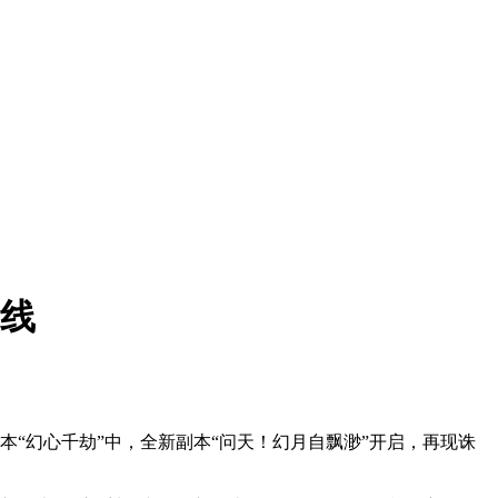
上线
本“幻心千劫”中，全新副本“问天！幻月自飘渺”开启，再现诛