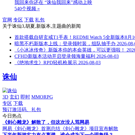
我回来你还在 “诛仙我回来”感动上映
540个视频 »
官网
专区
下载
礼包
关于
诛仙3,胡夏,新版本,主题曲
的新闻
首款搭载自研玄戒T1手表！REDMI Watch 5全新版本8月
暗黑不朽新版本上线：登录领时装，组队抽手办
2026-08-
《小冰冰传奇》新版本你的本命英雄，可以更强啦！
202
CFHD新版本活动开启登录领海量福利
2026-08-03
《绝地求生》RPD轻机枪展示
2026-08-03
诛仙
3D
玄幻
即时
MMORPG
专区
下载
预订激活码、礼包
今日热点
《剑心雕龙》解散了，但这次没人骂网易
网易《剑心雕龙》首测总结
《剑心雕龙》项目宣布解散
下半年新游实力有点离谱，谁会成为下一个现象级？