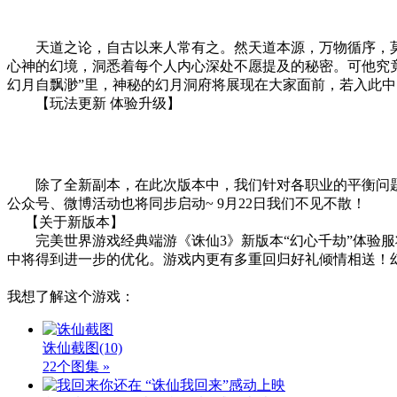
天道之论，自古以来人常有之。然天道本源，万物循序，莫
心神的幻境，洞悉着每个人内心深处不愿提及的秘密。可他究
幻月自飘渺”里，神秘的幻月洞府将展现在大家面前，若入此
【玩法更新 体验升级】
除了全新副本，在此次版本中，我们针对各职业的平衡问题
公众号、微博活动也将同步启动~ 9月22日我们不见不散！
【关于新版本】
完美世界游戏经典端游《诛仙3》新版本“幻心千劫”体验服将
中将得到进一步的优化。游戏内更有多重回归好礼倾情相送！
我想了解这个游戏：
诛仙截图
(10)
22个图集 »