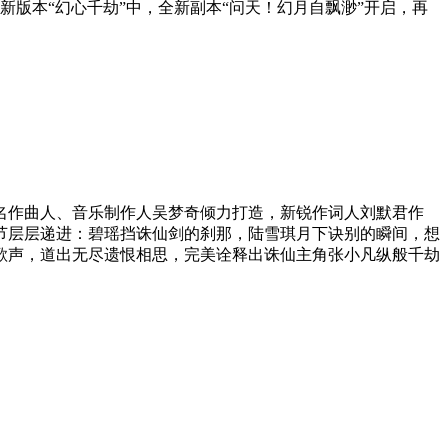
版本“幻心千劫”中，全新副本“问天！幻月自飘渺”开启，再
作曲人、音乐制作人吴梦奇倾力打造，新锐作词人刘默君作
节层层递进：碧瑶挡诛仙剑的刹那，陆雪琪月下诀别的瞬间，想
歌声，道出无尽遗恨相思，完美诠释出诛仙主角张小凡纵般千劫