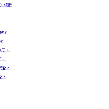
主》领衔
y
了！
爱？