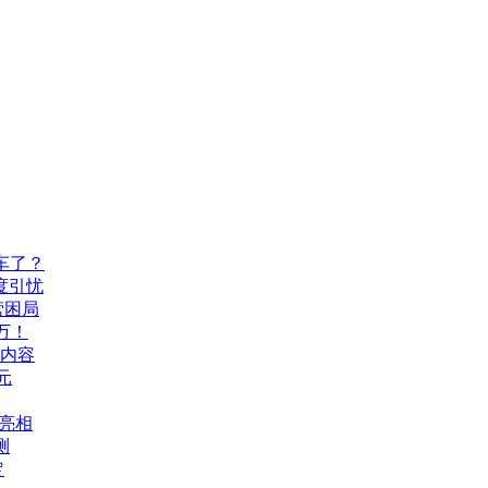
车了？
度引忧
营困局
万！
机内容
元
A亮相
测
定