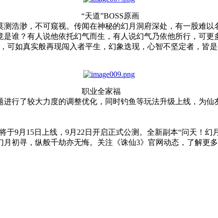
“天道”BOSS原画
测浩渺，不可窥视。传闻在神秘的幻月洞府深处，有一股难以名
竟是谁？有人说他依托幻气而生，有人说幻气乃依他所行，可更
中，可如真实般再现闯入者平生，幻象迭现，心智不坚定者，皆
职业全家福
进行了较大力度的调整优化，同时钓鱼等玩法升级上线，为仙友
于9月15日上线，9月22日开启正式公测。全新副本“问天！幻
幻月初寻，纵般千劫亦无悔。关注《诛仙3》官网动态，了解更