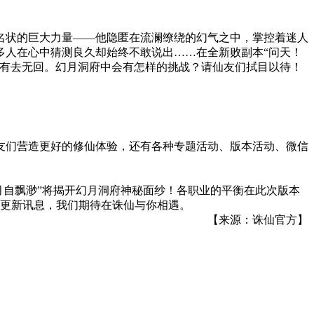
状的巨大力量——他隐匿在流澜缭绕的幻气之中，掌控着迷人
多人在心中猜测良久却始终不敢说出……在全新败副本“问天！
是有去无回。幻月洞府中会有怎样的挑战？请仙友们拭目以待！
们营造更好的修仙体验，还有各种专题活动、版本活动、微信
月自飘渺”将揭开幻月洞府神秘面纱！各职业的平衡在此次版本
多更新讯息，我们期待在诛仙与你相遇。
【来源：诛仙官方】