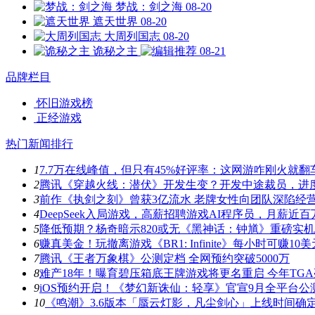
梦战：剑之海
08-20
遮天世界
08-20
大周列国志
08-20
诡秘之主
08-21
品牌栏目
怀旧游戏榜
正经游戏
热门新闻排行
1
7.7万在线峰值，但只有45%好评率：这网游咋刚火就翻
2
腾讯《穿越火线：潜伏》开发生变？开发中途裁员，进
3
前作《执剑之刻》曾获3亿流水 老牌女性向团队深陷经
4
DeepSeek入局游戏，高薪招聘游戏AI程序员，月薪近百
5
降低预期？杨奇暗示820或无《黑神话：钟馗》重磅实
6
赚真美金！玩撤离游戏《BR1: Infinite》每小时可赚10美
7
腾讯《王者万象棋》公测定档 全网预约突破5000万
8
难产18年！曝育碧压箱底王牌游戏将更名重启 今年TG
9
iOS预约开启！《梦幻新诛仙：轻享》官宣9月全平台公
10
《鸣潮》3.6版本「蜃云灯影，凡尘剑心」上线时间确