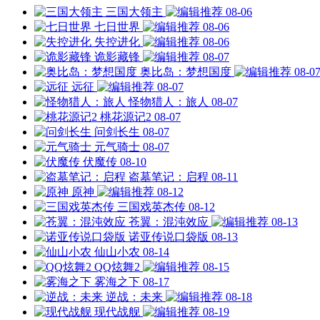
三国大领主
08-06
七日世界
08-06
失控进化
08-06
诡影藏锋
08-07
奥比岛：梦想国度
08-0
远征
08-07
怪物猎人：旅人
08-07
桃花源记2
08-07
问剑长生
08-07
元气骑士
08-07
伏魔传
08-10
盗墓笔记：启程
08-11
原神
08-12
三国戏英杰传
08-12
苍翼：混沌效应
08-13
诺亚传说口袋版
08-13
仙山小农
08-14
QQ炫舞2
08-15
雾海之下
08-17
逆战：未来
08-18
现代战舰
08-19