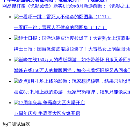
网易搜打撤《诡影藏锋》新实机演示
8月新游前瞻：《诡秘之
一看吓一跳：雷死人不偿命的囧图集（1171）
绅士日报：国游泳装皮涩度拉爆了！大雷熟女上演蒙眼pla
巅峰在线150万人的横版网游，如今带着怀旧服又杀回来
盘点8月扎堆上线的影游：玩家想扔核弹，结果只能谈恋
17周年庆典 争霸赛大区火爆开启
热门测试游戏