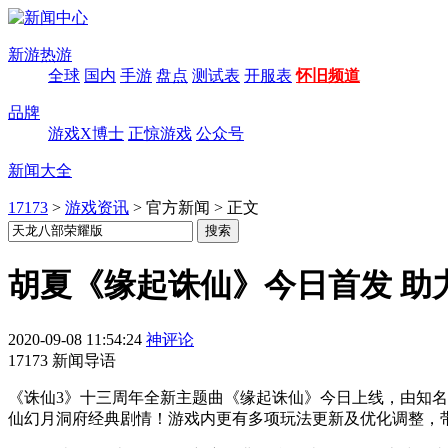
新游热游
全球
国内
手游
盘点
测试表
开服表
怀旧频道
品牌
游戏X博士
正惊游戏
公众号
新闻大全
17173
>
游戏资讯
>
官方新闻
>
正文
胡夏《缘起诛仙》今日首发 助
2020-09-08 11:54:24
神评论
17173 新闻导语
《诛仙3》十三周年全新主题曲《缘起诛仙》今日上线，由知名歌
仙幻月洞府经典剧情！游戏内更有多项玩法更新及优化调整，