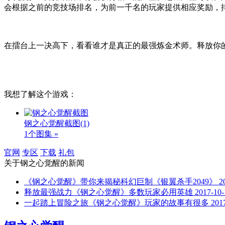
会根据之前的竞技场排名，为前一千名的玩家提供相应奖励，
在擂台上一决高下，看看谁才是真正的最强炼金术师。释放你
我想了解这个游戏：
钢之心觉醒截图
(1)
1个图集 »
官网
专区
下载
礼包
关于
钢之心觉醒
的新闻
《钢之心觉醒》带你来揭秘科幻巨制《银翼杀手2049》
2
释放最强战力《钢之心觉醒》多数玩家必用英雄
2017-10-
一起踏上冒险之旅《钢之心觉醒》玩家的故事有很多
201