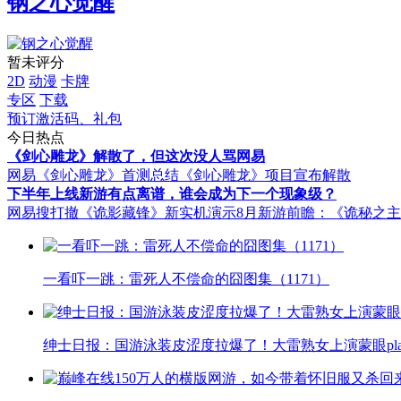
钢之心觉醒
暂未评分
2D
动漫
卡牌
专区
下载
预订激活码、礼包
今日热点
《剑心雕龙》解散了，但这次没人骂网易
网易《剑心雕龙》首测总结
《剑心雕龙》项目宣布解散
下半年上线新游有点离谱，谁会成为下一个现象级？
网易搜打撤《诡影藏锋》新实机演示
8月新游前瞻：《诡秘之
一看吓一跳：雷死人不偿命的囧图集（1171）
绅士日报：国游泳装皮涩度拉爆了！大雷熟女上演蒙眼pla