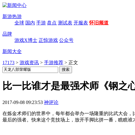
新游热游
全球
国内
手游
盘点
测试表
开服表
怀旧频道
品牌
游戏X博士
正惊游戏
公众号
新闻大全
17173
>
游戏资讯
>
手游推荐
>
正文
比一比谁才是最强术师《钢之
2017-09-08 09:23:53
神评论
在炼金术师们的世界中，每年都会举办一场隆重的比武大会，
最后的强者。快来这个竞技场上，放开手脚比拼一番，瞧瞧谁