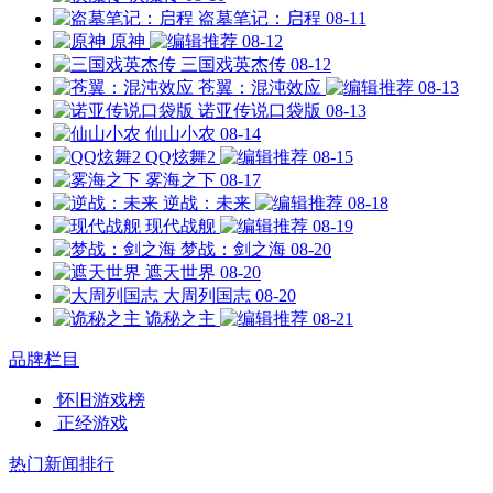
盗墓笔记：启程
08-11
原神
08-12
三国戏英杰传
08-12
苍翼：混沌效应
08-13
诺亚传说口袋版
08-13
仙山小农
08-14
QQ炫舞2
08-15
雾海之下
08-17
逆战：未来
08-18
现代战舰
08-19
梦战：剑之海
08-20
遮天世界
08-20
大周列国志
08-20
诡秘之主
08-21
品牌栏目
怀旧游戏榜
正经游戏
热门新闻排行