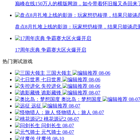
巅峰在线150万人的横版网游，如今带着怀旧服又杀回来
盘点8月扎堆上线的影游：玩家想扔核弹，结果只能谈恋
17周年庆典 争霸赛大区火爆开启
热门测试游戏
三国大领主
08-06
七日世界
08-06
失控进化
08-06
诡影藏锋
08-07
奥比岛：梦想国度
08-0
远征
08-07
怪物猎人：旅人
08-07
桃花源记2
08-07
问剑长生
08-07
元气骑士
08-07
伏魔传
08-10