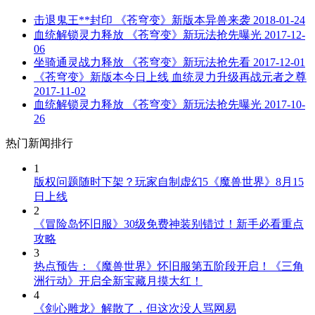
击退鬼王**封印 《苍穹变》新版本异兽来袭
2018-01-24
血统解锁灵力释放 《苍穹变》新玩法抢先曝光
2017-12-
06
坐骑通灵战力释放 《苍穹变》新玩法抢先看
2017-12-01
《苍穹变》新版本今日上线 血统灵力升级再战元者之尊
2017-11-02
血统解锁灵力释放 《苍穹变》新玩法抢先曝光
2017-10-
26
热门新闻排行
1
版权问题随时下架？玩家自制虚幻5《魔兽世界》8月15
日上线
2
《冒险岛怀旧服》30级免费神装别错过！新手必看重点
攻略
3
热点预告：《魔兽世界》怀旧服第五阶段开启！《三角
洲行动》开启全新宝藏月摸大红！
4
《剑心雕龙》解散了，但这次没人骂网易