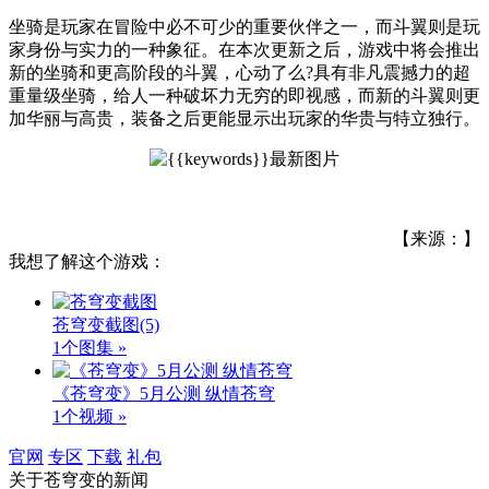
坐骑是玩家在冒险中必不可少的重要伙伴之一，而斗翼则是玩
家身份与实力的一种象征。在本次更新之后，游戏中将会推出
新的坐骑和更高阶段的斗翼，心动了么?具有非凡震撼力的超
重量级坐骑，给人一种破坏力无穷的即视感，而新的斗翼则更
加华丽与高贵，装备之后更能显示出玩家的华贵与特立独行。
【来源：】
我想了解这个游戏：
苍穹变截图
(5)
1个图集 »
《苍穹变》5月公测 纵情苍穹
1个视频 »
官网
专区
下载
礼包
关于
苍穹变
的新闻