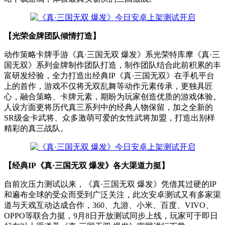
【光荣金牌团队倾情打造】
动作策略卡牌手游《真·三国无双 爆发》系光荣特库摩《真·三
国无双》系列金牌制作团队打造，制作团队结合此前积累的丰
富研发经验，全力打造出经典IP《真·三国无双》在手机平台
上的首作，游戏不仅将无双乱舞等动作元素传承，更独具匠
心，融合策略、卡牌元素，期盼为玩家创造优质的游戏体验。
人设方面更将历代真三系列中的经典人物保留，加之全新的
SR级金卡武将、众多激萌可爱的女性武将加盟，打造出别样
精彩的真三战队。
【经典IP《真·三国无双 爆发》各大渠道力挺】
自前次压力测试以来，《真·三国无双 爆发》凭借其过硬的IP
和遍布全球的受众而受到广泛关注，此次安卓测试又有多家渠
道与天戏互动达成合作，360、九游、小米、百度、VIVO、
OPPO等联合力挺，9月8日开放测试同步上线，玩家可于即日