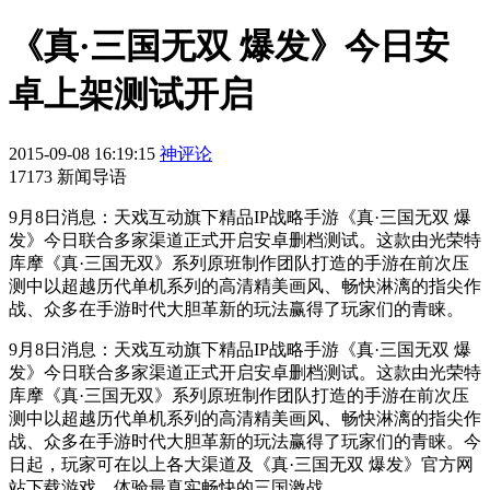
《真·三国无双 爆发》今日安
卓上架测试开启
2015-09-08 16:19:15
神评论
17173 新闻导语
9月8日消息：天戏互动旗下精品IP战略手游《真·三国无双 爆
发》今日联合​多家渠道正式开启安卓删档测试。这款由光荣特
库摩《真·三国无双》系列原班制作团队打造的手游在前次压
测中以超越历代单机系列的高清精美画风、畅快淋漓的指尖作
战、众多在手游时代大胆革新的玩法赢得了玩家们的青睐。
9月8日消息：天戏互动旗下精品IP战略手游《真·三国无双 爆
发》今日联合多家渠道正式开启安卓删档测试。这款由光荣特
库摩《真·三国无双》系列原班制作团队打造的手游在前次压
测中以超越历代单机系列的高清精美画风、畅快淋漓的指尖作
战、众多在手游时代大胆革新的玩法赢得了玩家们的青睐。今
日起，玩家可在以上各大渠道及《真·三国无双 爆发》官方网
站下载游戏，体验最真实畅快的三国激战。