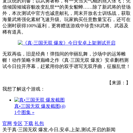
复汉统的刘备；以武勇著称，有一夫当关气概的燕人张飞；凭
借倾国倾城容貌改变乱世**的美女貂蝉……除了新武将的登场
外，本次测试中官方也诚意献礼，周末开放名士训练战，获取
海量武将强化素材飞速升级。玩家购买任意数量宝石，还可在
公测时获得100%返利，更将赠送游戏中珍贵SR武将、武器及
稀有道具。
无双再临，旧是经典！弹指间的华丽乱舞，沙场中的运筹帷
幄！动作策略卡牌巅峰之作《真·三国无双 爆发》安卓删档测
试今日拉开序幕，赶紧用你的双手谱写无双序曲，征服乱世！
【来源：】
我想了解这个游戏：
真•三国无双 爆发截图
(4)
1个图集 »
官网
专区
下载
礼包
关于
真·三国无双 爆发,今日,安卓,上架,测试,开启
的新闻