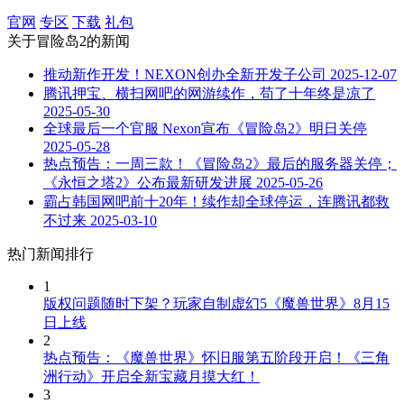
官网
专区
下载
礼包
关于
冒险岛2
的新闻
推动新作开发！NEXON创办全新开发子公司
2025-12-07
腾讯押宝、横扫网吧的网游续作，苟了十年终是凉了
2025-05-30
全球最后一个官服 Nexon宣布《冒险岛2》明日关停
2025-05-28
热点预告：一周三款！《冒险岛2》最后的服务器关停；
《永恒之塔2》公布最新研发进展
2025-05-26
霸占韩国网吧前十20年！续作却全球停运，连腾讯都救
不过来
2025-03-10
热门新闻排行
1
版权问题随时下架？玩家自制虚幻5《魔兽世界》8月15
日上线
2
热点预告：《魔兽世界》怀旧服第五阶段开启！《三角
洲行动》开启全新宝藏月摸大红！
3