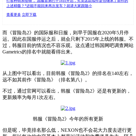
打各种萌系怪物”。国服首测已于18日开启，究竟这款续作是否继承了前作的
上述精髓？*还能不能回来再次发车？就请大家跟随小
查看更多
立即下载
而《冒险岛2》的国际服和日服，则早于国服在2020年5月停
运。因此在国服停运之后，就会只剩下2015年上线的韩服。不
过，韩服目前的情况也不容乐观。这点通过韩国网吧调查网站
Gametrics的排名中就能看得出来。
从上图中可以看出，目前韩服《冒险岛2》的排名在140左右，
远不如其前作《冒险岛》（排名第八）。
不过，通过官网可以看出，韩服《冒险岛2》还是有更新的，
更新频率为每月1次左右。
韩服《冒险岛2》今年的所有更新
但是呢，毕竟排名那么低，NEXON也不会花大力度去进行更