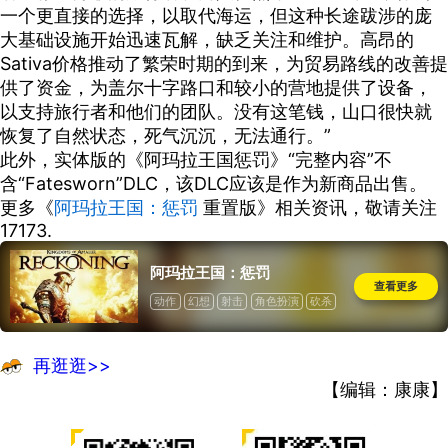
一个更直接的选择，以取代海运，但这种长途跋涉的庞
大基础设施开始迅速瓦解，缺乏关注和维护。高昂的
Sativa价格推动了繁荣时期的到来，为贸易路线的改善提
供了资金，为盖尔十字路口和较小的营地提供了设备，
以支持旅行者和他们的团队。没有这笔钱，山口很快就
恢复了自然状态，死气沉沉，无法通行。”
此外，实体版的《阿玛拉王国惩罚》“完整内容”不
含“Fatesworn”DLC，该
DLC应该是作为新商品出售
。
更多《
阿玛拉王国：惩罚
重置版
》相关资讯，敬请关注
17173.
阿玛拉王国：惩罚
查看更多
动作
幻想
射击
角色扮演
砍杀
再逛逛>>
【编辑：康康】