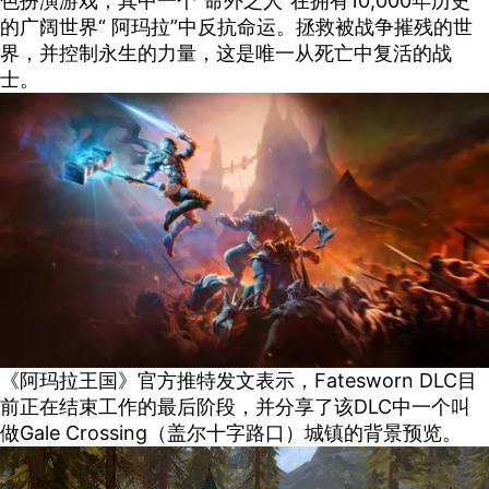
色扮演游戏，其中一个“命外之人”在拥有10,000年历史
的广阔世界“ 阿玛拉”中反抗命运。拯救被战争摧残的世
界，并控制永生的力量，这是唯一从死亡中复活的战
士。
《阿玛拉王国》官方
推特发文表示，Fatesworn DLC目
前正在结束工作的最后阶段，并分享了该DLC中一个叫
做Gale Crossing（盖尔十字路口）城镇的背景预览。