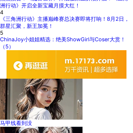
洲行动》开启全新宝藏月摸大红！
4
《三角洲行动》主播巅峰赛总决赛即将打响！8月2日，
群星汇聚，新王加冕！
5
ChinaJoy小姐姐精选：绝美ShowGirl与Coser大赏！
（5）
马甲线看到没