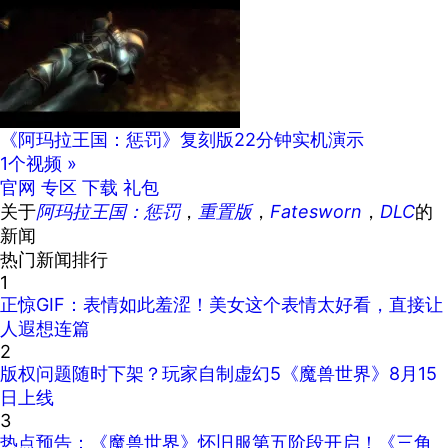
《阿玛拉王国：惩罚》复刻版22分钟实机演示
1个视频 »
官网
专区
下载
礼包
关于
阿玛拉王国：惩罚
，
重置版
，
Fatesworn
，
DLC
的
新闻
热门新闻排行
1
正惊GIF：表情如此羞涩！美女这个表情太好看，直接让
人遐想连篇
2
版权问题随时下架？玩家自制虚幻5《魔兽世界》8月15
日上线
3
热点预告：《魔兽世界》怀旧服第五阶段开启！《三角