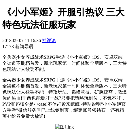
《小小军姬》开服引热议 三大
特色玩法征服玩家
2018-09-07 11:16:36
神评论
17173 新闻导语
全兵器少女养成战术SRPG手游《小小军姬》iOS、安卓双端
全渠道不删档首发，新老玩家第一时间体验全新版本，三大特
色玩法让人欲罢不能。
全兵器少女养成战术SRPG手游《小小军姬》iOS、安卓双端
全渠道不删档首发，新老玩家第一时间体验全新版本，三大特
色玩法让人欲罢不能：特攻玩法、巅峰竞技、矿脉掠夺，激燃
你的热血!非酋也能爆肝一战?只要把策略玩到位，不氪不肝，
PVP和PVE全是小case!不信赶紧来瞧瞧~特别说明“小小军姬官
方手游”微信服务号已上线签到页，绑定账号领钻石，还有精
英补给券免费大放送!