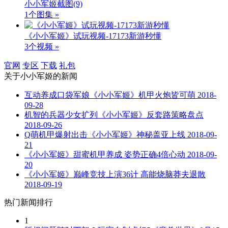
小小军姬截图
(9)
1个图集 »
《小小军姬》试玩视频-17173新游秒懂
3个视频 »
官网
专区
下载
礼包
关于
小小军姬
的新闻
互动养成口袋军娘《小小军姬》机甲火炮皆可萌
2018-
09-28
机智的兵器少女扩列《小小军姬》反套路策略盘点
2018-09-26
Q萌机甲爆射出击《小小军姬》神秘盖亚上线
2018-09-
21
《小小军姬》甜蜜机甲养成 姿势正确4倍心动
2018-09-
20
《小小军姬》巅峰竞技上演36计 高能烧脑莽夫退散
2018-09-19
热门新闻排行
1