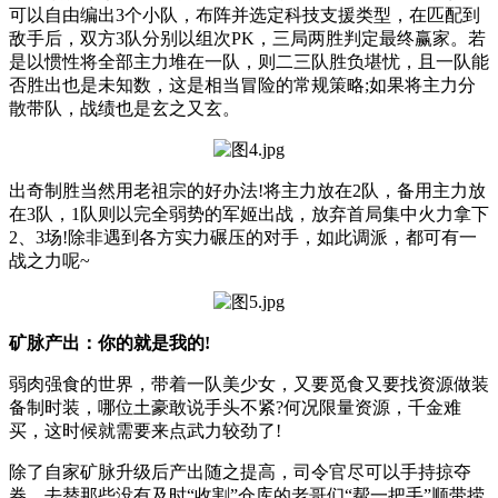
可以自由编出3个小队，布阵并选定科技支援类型，在匹配到
敌手后，双方3队分别以组次PK，三局两胜判定最终赢家。若
是以惯性将全部主力堆在一队，则二三队胜负堪忧，且一队能
否胜出也是未知数，这是相当冒险的常规策略;如果将主力分
散带队，战绩也是玄之又玄。
出奇制胜当然用老祖宗的好办法!将主力放在2队，备用主力放
在3队，1队则以完全弱势的军姬出战，放弃首局集中火力拿下
2、3场!除非遇到各方实力碾压的对手，如此调派，都可有一
战之力呢~
矿脉产出：你的就是我的!
弱肉强食的世界，带着一队美少女，又要觅食又要找资源做装
备制时装，哪位土豪敢说手头不紧?何况限量资源，千金难
买，这时候就需要来点武力较劲了!
除了自家矿脉升级后产出随之提高，司令官尽可以手持掠夺
券，去替那些没有及时“收割”仓库的老哥们“帮一把手”顺带捞