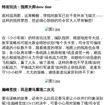
特攻玩法：指挥大师show time
面对战局图，运筹帷幄，弹指间敌军已在千里外灰飞烟灭——
这样的指挥梦想，想必雄心勃勃的司令官大人早有畅想!
在《小小军姬》的特攻玩法里，编队指挥、根据地抢夺大战，
敌军策略你可能火眼金睛秒识别?每个关卡里，司令官可编排
调遣的小队数不等，随着难度的增加，地图上的线路也会增
加，各小队将在哪一条线路上狭路相逢?或是虚晃一枪，避战
抢占根据地进行火力升级?虽有战力优势，却败给行动迅捷的
飞机编队，赢了人头，输了基地，这样的事也不罕见哦!如何
分配战力、平衡战力和行军速度?如何防止前线高歌、老巢失
守?小小机甲，大大的策略，难怪新老玩家肝到停不下来!
巅峰竞技：田忌赛马重现二次元
要论谋略的故事，还有什么比田忌赛马更让小伙伴们印象深刻
呢?在巅峰竞技15v15对决中，可要小心用对策略了哦!司令官