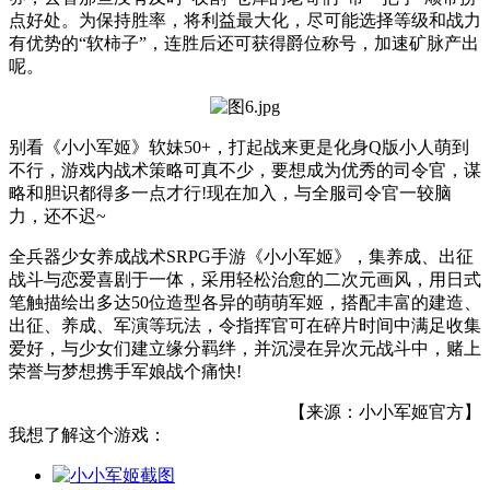
点好处。为保持胜率，将利益最大化，尽可能选择等级和战力
有优势的“软柿子”，连胜后还可获得爵位称号，加速矿脉产出
呢。
别看《小小军姬》软妹50+，打起战来更是化身Q版小人萌到
不行，游戏内战术策略可真不少，要想成为优秀的司令官，谋
略和胆识都得多一点才行!现在加入，与全服司令官一较脑
力，还不迟~
全兵器少女养成战术SRPG手游《小小军姬》，集养成、出征
战斗与恋爱喜剧于一体，采用轻松治愈的二次元画风，用日式
笔触描绘出多达50位造型各异的萌萌军姬，搭配丰富的建造、
出征、养成、军演等玩法，令指挥官可在碎片时间中满足收集
爱好，与少女们建立缘分羁绊，并沉浸在异次元战斗中，赌上
荣誉与梦想携手军娘战个痛快!
【来源：小小军姬官方】
我想了解这个游戏：