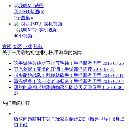
我叫MT截图
(5)
1个图集 »
《我叫MT》实机视频
40个视频 »
官网
专区
下载
礼包
关于
一周最热礼包排行榜,手游网
的新闻
这手游特效绝对不止五毛钱！手游新游周荐
2016-07-25
刀光剑影！完美的江湖！手游新游周荐
2016-07-18
指尖萌娘战队！乱摸就砍手！手游新游周荐
2016-07-11
重温经典！这一次奇迹归来！手游新游周荐
2016-07-04
甜甜的暑期《甜甜萌物语》陪你天天宅屋里！
2016-06-
27
热门新闻排行
1
版权问题随时下架？玩家自制虚幻5《魔兽世界》8月15
日上线