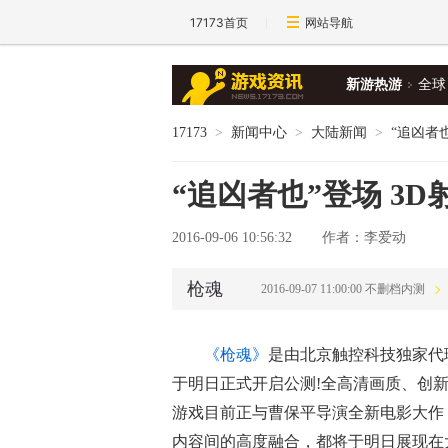
17173首页
网站导航
新游热游
全球
17173
>
新闻中心
>
大陆新闻
>
“追凶者
“追凶者也”登场 3
2016-09-06 10:56:32
作者：李爱动
枪魂
2016-09-07 11:00:00 不删档内测
《枪魂》
是由北京触控科技独家代
于明日正式开启公测!全高清画质、创
游戏目前正与曹保平导演全新电影大作
内容间的高度融合，都将于明日展现在