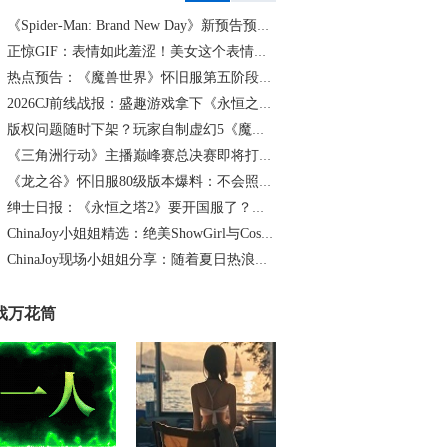
《Spider-Man: Brand New Day》新预告预计明日发布，另有一张新剧照公开
正惊GIF：表情如此羞涩！美女这个表情太好看，直接让人遐想连篇
热点预告：《魔兽世界》怀旧服第五阶段开启！《三角洲行动》开启全新宝藏月摸大红！
2026CJ前线战报：盛趣游戏拿下《永恒之塔2》国服代理
版权问题随时下架？玩家自制虚幻5《魔兽世界》8月15日上线
《三角洲行动》主播巅峰赛总决赛即将打响！8月2日，群星汇聚，新王加冕！
《龙之谷》怀旧服80级版本爆料：不会照搬正式服，这次要玩点不一样的
绅士日报：《永恒之塔2》要开国服了？游戏中的涩涩时装抢先看
ChinaJoy小姐姐精选：绝美ShowGirl与Coser大赏！（5）
ChinaJoy现场小姐姐分享：随着夏日热浪的滚滚而来（1）
戏万花筒