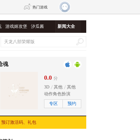
热门游戏
玩
游戏姬攻堡
汐瓜酱
新闻大全
DNF
传奇4
剑网3旗舰版
新天龙八部
枪魂
自由
诛仙世界
新仙侠5
0.0
分
3D
其他
其他
动作角色扮演
专区
预约
预订激活码、礼包