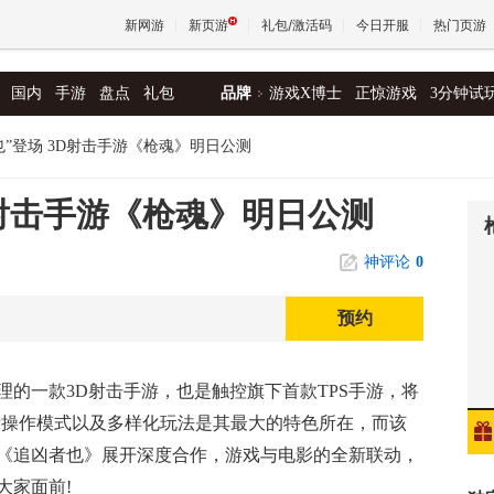
新网游
新页游
礼包/激活码
今日开服
热门页游
国内
手游
盘点
礼包
品牌
游戏X博士
正惊游戏
3分钟试
魔兽
也”登场 3D射击手游《枪魂》明日公测
天堂
D射击手游《枪魂》明日公测
神评论
0
王权与
预约
理的一款3D射击手游，也是触控旗下首款TPS手游，将
新操作模式以及多样化玩法是其最大的特色所在，而该
《追凶者也》展开深度合作，游戏与电影的全新联动，
大家面前!