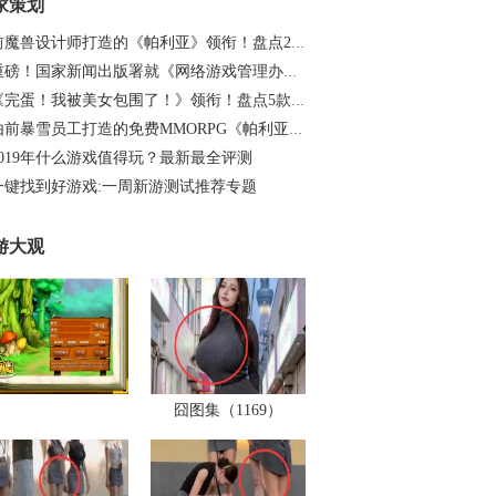
家策划
前魔兽设计师打造的《帕利亚》领衔！盘点20…
重磅！国家新闻出版署就《网络游戏管理办法…
《完蛋！我被美女包围了！》领衔！盘点5款…
由前暴雪员工打造的免费MMORPG《帕利亚》如…
2019年什么游戏值得玩？最新最全评测
一键找到好游戏:一周新游测试推荐专题
游大观
囧图集（1169）