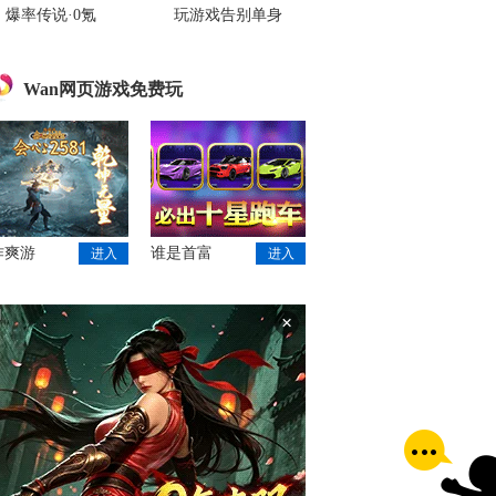
爆率传说·0氪
玩游戏告别单身
Wan网页游戏免费玩
作爽游
谁是首富
进入
进入
×