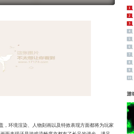
1
2
3
4
5
6
7
8
9
10
游
盖，环境渲染、人物刻画以及特效表现方面都将为玩家
是画面表现还是游戏流畅度亦都有了长足的进步，满足