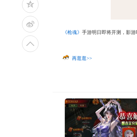
z
t
《枪魂》
手游明日即将开测，影游
再逛逛>>