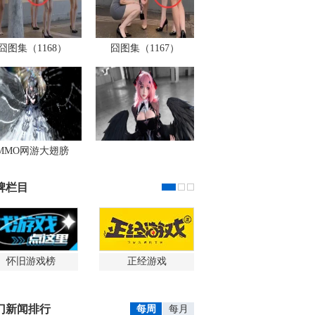
囧图集（1168）
囧图集（1167）
MMO网游大翅膀
牌栏目
怀旧游戏榜
正经游戏
门新闻排行
每周
每月