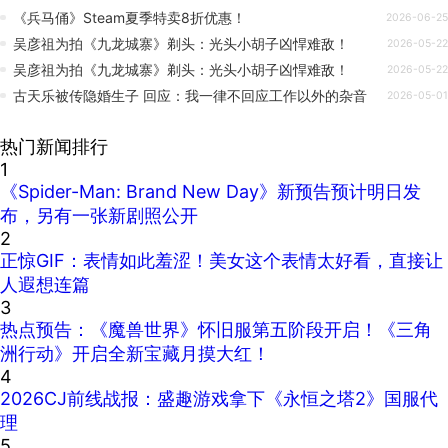
《兵马俑》Steam夏季特卖8折优惠！
2026-06-25
吴彦祖为拍《九龙城寨》剃头：光头小胡子凶悍难敌！
2026-05-22
吴彦祖为拍《九龙城寨》剃头：光头小胡子凶悍难敌！
2026-05-22
古天乐被传隐婚生子 回应：我一律不回应工作以外的杂音
2026-05-01
热门新闻排行
1
《Spider-Man: Brand New Day》新预告预计明日发
布，另有一张新剧照公开
2
正惊GIF：表情如此羞涩！美女这个表情太好看，直接让
人遐想连篇
3
热点预告：《魔兽世界》怀旧服第五阶段开启！《三角
洲行动》开启全新宝藏月摸大红！
4
2026CJ前线战报：盛趣游戏拿下《永恒之塔2》国服代
理
5