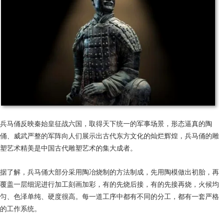
兵马俑反映秦始皇征战六国，取得天下统一的军事场景，形态逼真的陶
俑、威武严整的军阵向人们展示出古代东方文化的灿烂辉煌，兵马俑的雕
塑艺术精美是中国古代雕塑艺术的集大成者。
据了解，兵马俑大部分采用陶冶烧制的方法制成，先用陶模做出初胎，再
覆盖一层细泥进行加工刻画加彩，有的先烧后接，有的先接再烧，火候均
匀、色泽单纯、硬度很高。每一道工序中都有不同的分工，都有一套严格
的工作系统。