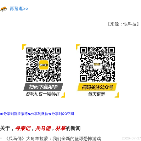
再逛逛>>
【来源：快科技】
分享到新浪微博
分享到微信
分享到QQ空间
t
w
z
关于
，
寻秦记
，
兵马俑
，
林峯
的新闻
《兵马俑》大角羊拉蒙：我们全新的篮球恐怖游戏
2026-07-27