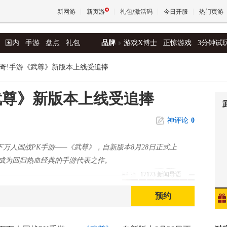
新网游
新页游
礼包/激活码
今日开服
热门页游
国内
手游
盘点
礼包
品牌
游戏X博士
正惊游戏
3分钟试
魔兽
奇!手游《武尊》新版本上线受追捧
天堂
武尊》新版本上线受追捧
神评论
0
王权与
万人国战PK手游——《武尊》，自新版本8月28日正式上
，成为回归热血经典的手游代表之作。
17173 新闻导语
预约