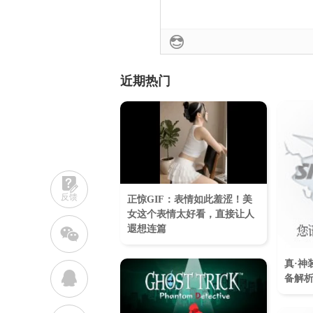
近期热门
反馈
正惊GIF：表情如此羞涩！美
女这个表情太好看，直接让人
遐想连篇
w
真·神
q
备解