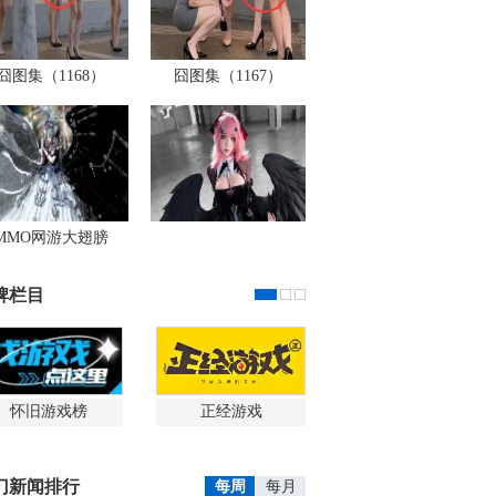
囧图集（1168）
囧图集（1167）
MMO网游大翅膀
牌栏目
怀旧游戏榜
正经游戏
门新闻排行
每周
每月