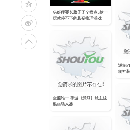
z
头好痒要长脑子了？盘点5款一
玩就停不下的悬疑推理游戏
t
逆转P
转神
全服唯一 手游《武尊》城主炫
酷坐骑来袭