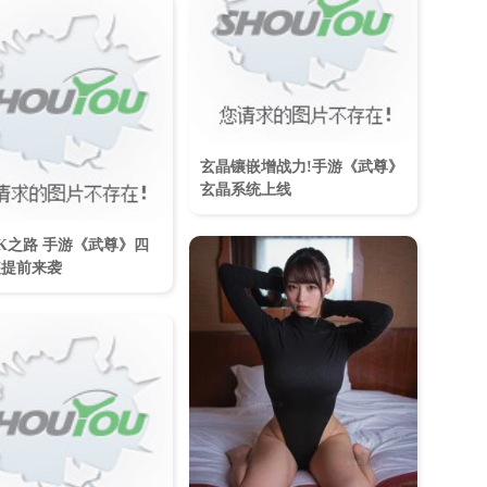
玄晶镶嵌增战力!手游《武尊》
玄晶系统上线
K之路 手游《武尊》四
装提前来袭