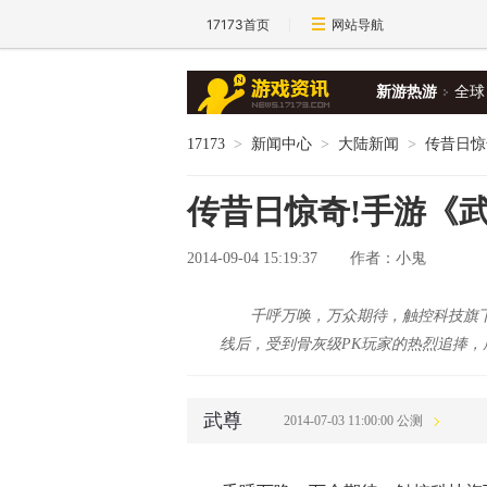
17173首页
网站导航
新游热游
全球
17173
>
新闻中心
>
大陆新闻
>
传昔日惊
传昔日惊奇!手游《
2014-09-04 15:19:37
作者：小鬼
千呼万唤，万众期待，触控科技旗下
线后，受到骨灰级PK玩家的热烈追捧
武尊
2014-07-03 11:00:00 公测