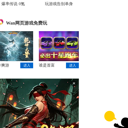
爆率传说·0氪
玩游戏告别单身
Wan网页游戏免费玩
作爽游
谁是首富
进入
进入
×