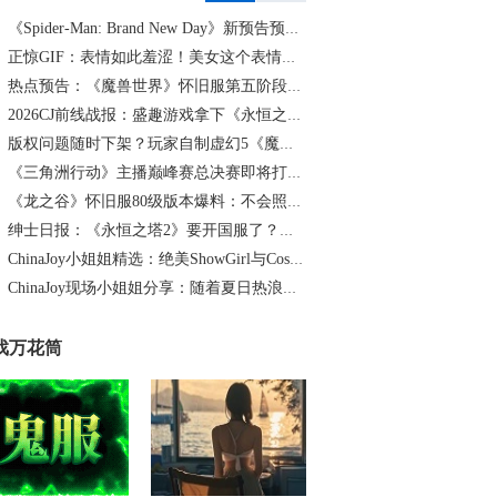
《Spider-Man: Brand New Day》新预告预计明日发布，另有一张新剧照公开
正惊GIF：表情如此羞涩！美女这个表情太好看，直接让人遐想连篇
热点预告：《魔兽世界》怀旧服第五阶段开启！《三角洲行动》开启全新宝藏月摸大红！
2026CJ前线战报：盛趣游戏拿下《永恒之塔2》国服代理
版权问题随时下架？玩家自制虚幻5《魔兽世界》8月15日上线
《三角洲行动》主播巅峰赛总决赛即将打响！8月2日，群星汇聚，新王加冕！
《龙之谷》怀旧服80级版本爆料：不会照搬正式服，这次要玩点不一样的
绅士日报：《永恒之塔2》要开国服了？游戏中的涩涩时装抢先看
ChinaJoy小姐姐精选：绝美ShowGirl与Coser大赏！（5）
ChinaJoy现场小姐姐分享：随着夏日热浪的滚滚而来（1）
戏万花筒