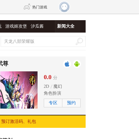
热门游戏
玩
游戏姬攻堡
汐瓜酱
新闻大全
DNF
传奇4
剑网3旗舰版
新天龙八部
武尊
自由
诛仙世界
新仙侠5
0.0
分
2D
魔幻
角色扮演
专区
预约
预订激活码、礼包