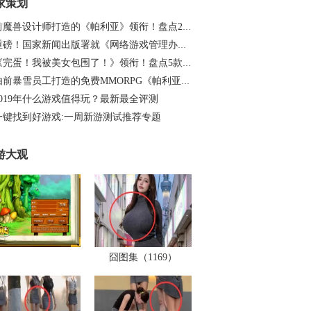
家策划
前魔兽设计师打造的《帕利亚》领衔！盘点20…
重磅！国家新闻出版署就《网络游戏管理办法…
《完蛋！我被美女包围了！》领衔！盘点5款…
由前暴雪员工打造的免费MMORPG《帕利亚》如…
2019年什么游戏值得玩？最新最全评测
一键找到好游戏:一周新游测试推荐专题
游大观
囧图集（1169）